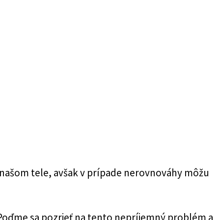
v našom tele, avšak v prípade nerovnováhy môžu
Poďme sa pozrieť na tento nepríjemný problém a