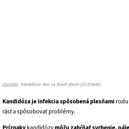
Choroby
Kandidóza: Ako sa zbaviť plesní (ZOZNAM)
Kandidóza
je infekcia spôsobená plesňami
rodu 
rásť a spôsobovať problémy.
Príznaky
kandidózy
môžu zahŕňať svrbenie, pále