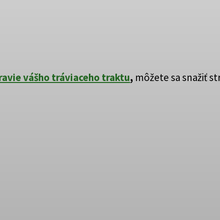
ravie vášho tráviaceho traktu
,
môžete sa snažiť str