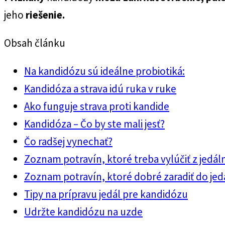
jeho
riešenie.
Obsah článku
Na kandidózu sú ideálne probiotiká:
Kandidóza a strava idú ruka v ruke
Ako funguje strava proti kandide
Kandidóza – Čo by ste mali jesť?
Čo radšej vynechať?
Zoznam potravín, ktoré treba vylúčiť z jedál
Zoznam potravín, ktoré dobré zaradiť do jed
Tipy na prípravu jedál pre kandidózu
Udržte kandidózu na uzde