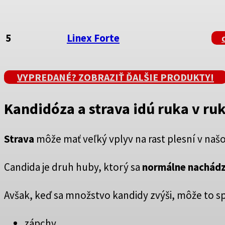
5
Linex Forte
VYPREDANÉ? ZOBRAZIŤ ĎALŠIE PRODUKTY!
Kandidóza a strava idú ruka v ru
Strava
môže mať veľký vplyv na rast plesní v naš
Candida je druh huby, ktorý sa
normálne nachádz
Avšak, keď sa množstvo kandidy zvýši, môže to s
zápchy