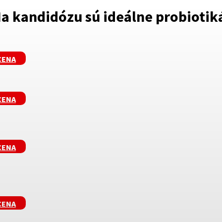
a kandidózu sú ideálne probiotik
CENA
CENA
CENA
CENA