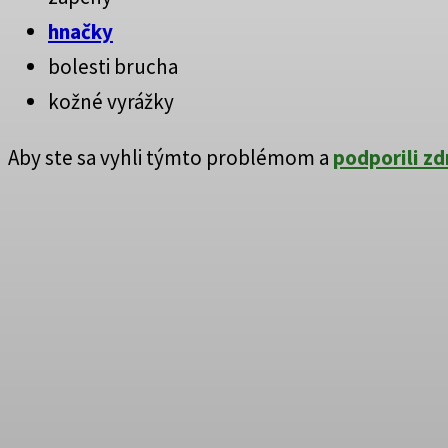
hnačky
bolesti brucha
kožné vyrážky
Aby ste sa vyhli týmto problémom a
podporili zd