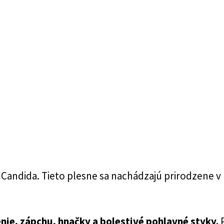
Candida. Tieto plesne sa nachádzajú prirodzene 
nie, zápchu, hnačky a bolestivé pohlavné styky.