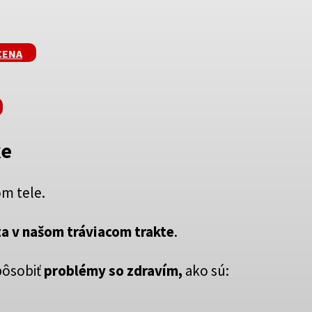
CENA
ke
om tele.
a v našom tráviacom trakte
.
pôsobiť
problémy so zdravím,
ako sú: