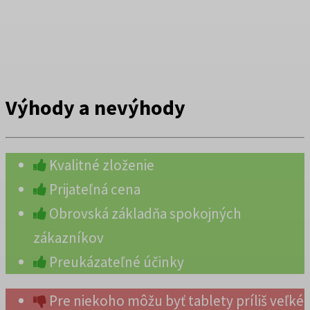
Výhody a nevýhody
Kvalitné zloženie
Prijateľná cena
Obrovská základňa spokojných
zákazníkov
Preukázateľné účinky
Pre niekoho môžu byť tablety príliš veľké