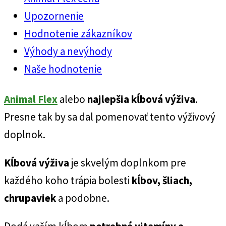
Upozornenie
Hodnotenie zákazníkov
Výhody a nevýhody
Naše hodnotenie
Animal Flex
alebo
najlepšia kĺbová výživa
.
Presne tak by sa dal pomenovať tento výživový
doplnok.
Kĺbová výživa
je skvelým doplnkom pre
každého koho trápia bolesti
kĺbov, šliach,
chrupaviek
a podobne.