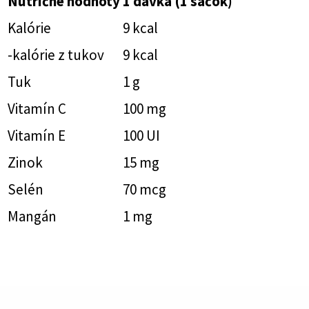
Nutričné hodnoty
1 dávka (1 sáčok)
Kalórie
9 kcal
-kalórie z tukov
9 kcal
Tuk
1 g
Vitamín C
100 mg
Vitamín E
100 UI
Zinok
15 mg
Selén
70 mcg
Mangán
1 mg