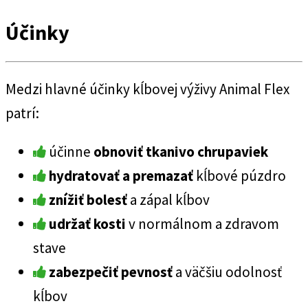
Účinky
Medzi hlavné účinky kĺbovej výživy Animal Flex
patrí:
účinne
obnoviť tkanivo chrupaviek
hydratovať a premazať
kĺbové púzdro
znížiť bolesť
a zápal kĺbov
udržať kosti
v normálnom a zdravom
stave
zabezpečiť pevnosť
a väčšiu odolnosť
kĺbov