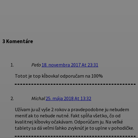
3 Komentáre
Peťo
18. novembra 2017 At 23:31
Totot je top kĺbovka! odporučam na 100%
Michal
25. mája 2018 At 13:32
Užívam ju už vyše 2 rokov a pravdepodobne ju nebudem
meniť ak to nebude nutné. Fakt spĺňa všetko, čo od
kvalitnej kĺbovky očakávam. Odporúčam ju. Na veľké
tablety sa dá veľmi ľahko zvyknúť je to uplne v pohodičke.