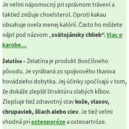
Je veľmi nápomocný pri správnom trávení a
taktiež znižuje choelsterol. Oproti kakau
obsahuje oveľa menej kalórií. Často ho môžete
nájsť pod názvom „
svätojánsky chlieb“.
Viac o
karobe…
Želatína je produkt živočíšneho
Želatína
–
pôvodu. Je vyrábaná zo spojivového tkaniva
hovädzieho dobytka. Jej účinky spočívajú v tom,
že dokáže zlepšiť štruktúru slabých kĺbov.
Zlepšuje tiež zdravotný stav
kože, vlasov,
chrupaviek, šliach alebo ciev
. Je tiež veľmi
vhodná pri
osteoporóze
a osteoartróze.