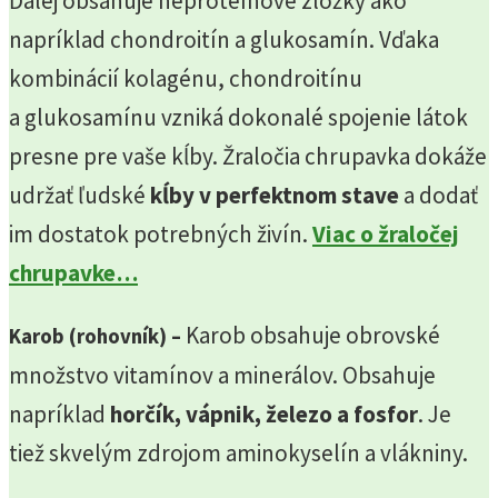
Ďalej obsahuje neproteínové zložky ako
napríklad chondroitín a glukosamín. Vďaka
kombinácií kolagénu, chondroitínu
a glukosamínu vzniká dokonalé spojenie látok
presne pre vaše kĺby. Žraločia chrupavka dokáže
udržať ľudské
kĺby v perfektnom stave
a dodať
im dostatok potrebných živín.
Viac o žraločej
chrupavke…
Karob obsahuje obrovské
Karob (rohovník) –
množstvo vitamínov a minerálov. Obsahuje
napríklad
horčík, vápnik, železo a fosfor
. Je
tiež skvelým zdrojom aminokyselín a vlákniny.