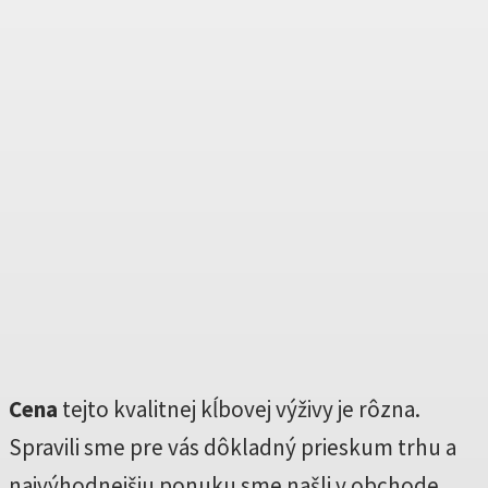
Cena
tejto kvalitnej kĺbovej výživy je rôzna.
Spravili sme pre vás dôkladný prieskum trhu a
najvýhodnejšiu ponuku sme našli v obchode