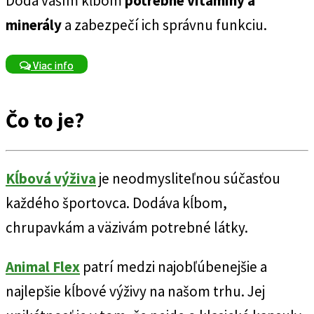
Dodá vaším kĺbom
potrebné vitamíny a
minerály
a zabezpečí ich správnu funkciu.
Viac info
Čo to je?
Kĺbová výživa
je neodmysliteľnou súčasťou
každého športovca. Dodáva kĺbom,
chrupavkám a väzivám potrebné látky.
Animal Flex
patrí medzi najobľúbenejšie a
najlepšie kĺbové výživy na našom trhu. Jej