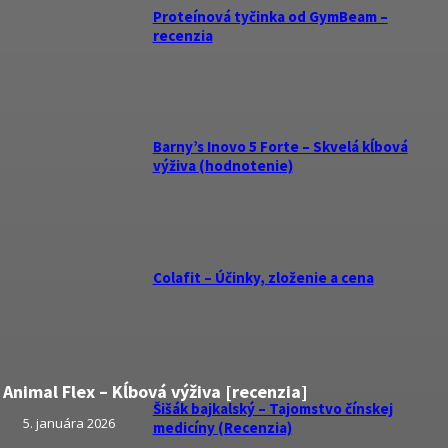
Proteínová tyčinka od GymBeam –
recenzia
Barny’s Inovo 5 Forte – Skvelá kĺbová
výživa (hodnotenie)
Colafit – Účinky, zloženie a cena
Animal Flex – Kĺbová výživa [recenzia]
Šišák bajkalský – Tajomstvo čínskej
5. januára 2026
medicíny (Recenzia)