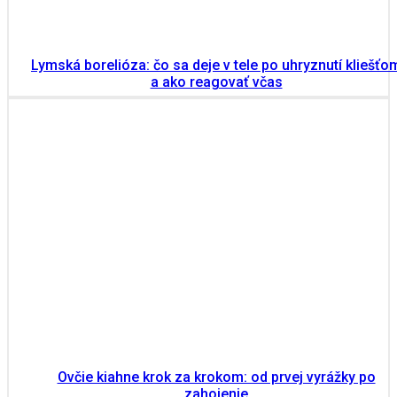
Lymská borelióza: čo sa deje v tele po uhryznutí kliešťo
a ako reagovať včas
Ovčie kiahne krok za krokom: od prvej vyrážky po
zahojenie