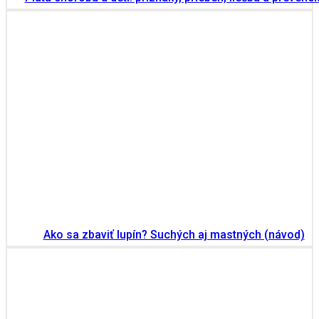
Ako sa zbaviť lupín? Suchých aj mastných (návod)