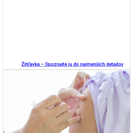
Žihľavka – Spoznajte ju do najmenších detailov