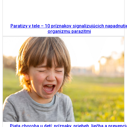
Paratizy v tele – 10 príznakov signalizujúcich napadnuti
organizmu parazitmi
Piata choroba u detí: príznaky, priebeh, liečba a prevenci