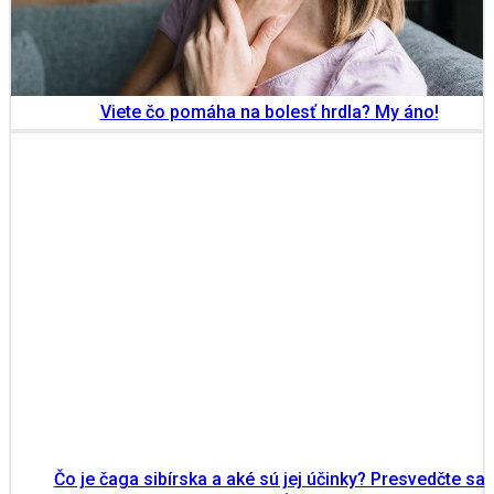
Viete čo pomáha na bolesť hrdla? My áno!
Čo je čaga sibírska a aké sú jej účinky? Presvedčte sa