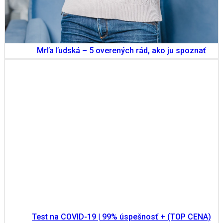
Mrľa ľudská – 5 overených rád, ako ju spoznať
Test na COVID-19 | 99% úspešnosť + (TOP CENA)