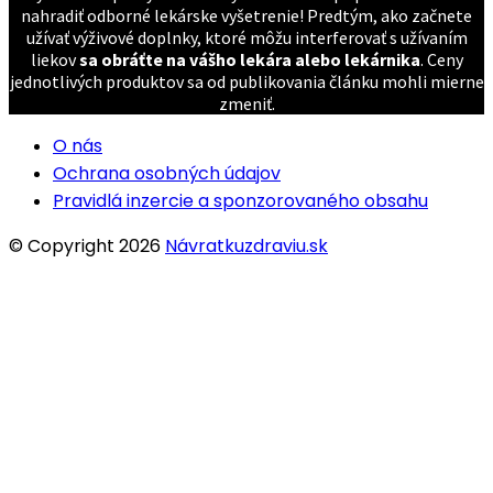
nahradiť odborné lekárske vyšetrenie! Predtým, ako začnete
užívať výživové doplnky, ktoré môžu interferovať s užívaním
liekov
sa obráťte na vášho lekára alebo lekárnika
. Ceny
jednotlivých produktov sa od publikovania článku mohli mierne
zmeniť.
O nás
Ochrana osobných údajov
Pravidlá inzercie a sponzorovaného obsahu
© Copyright 2026
Návratkuzdraviu.sk