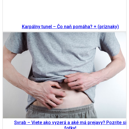
Karpálny tunel – Čo naň pomáha? + (príznaky)
Svrab – Viete ako vyzerá a aké má prejavy? Pozrite si
fotky!