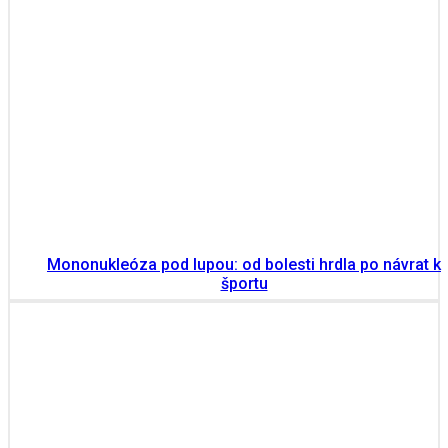
Mononukleóza pod lupou: od bolesti hrdla po návrat k
športu