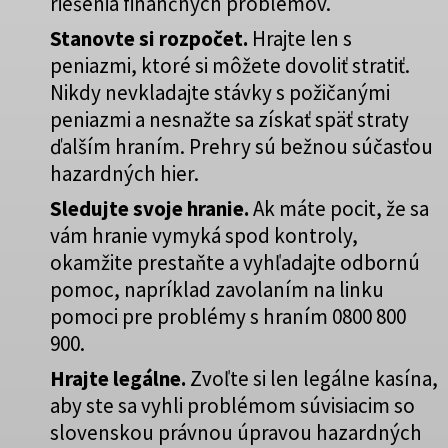
riešenia finančných problémov.
Stanovte si rozpočet.
Hrajte len s
peniazmi, ktoré si môžete dovoliť stratiť.
Nikdy nevkladajte stávky s požičanými
peniazmi a nesnažte sa získať späť straty
ďalším hraním. Prehry sú bežnou súčasťou
hazardných hier.
Sledujte svoje hranie.
Ak máte pocit, že sa
vám hranie vymyká spod kontroly,
okamžite prestaňte a vyhľadajte odbornú
pomoc, napríklad zavolaním na linku
pomoci pre problémy s hraním 0800 800
900.
Hrajte legálne.
Zvoľte si len legálne kasína,
aby ste sa vyhli problémom súvisiacim so
slovenskou právnou úpravou hazardných