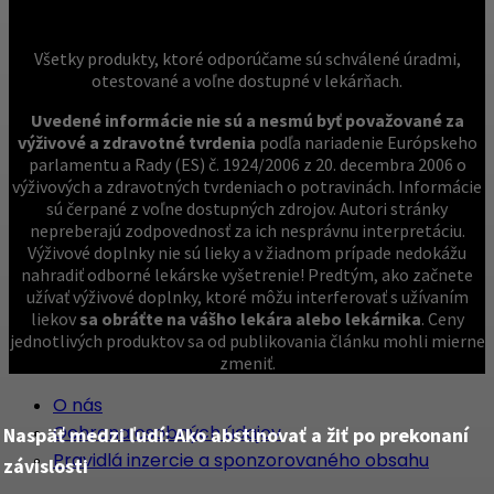
Všetky produkty, ktoré odporúčame sú schválené úradmi,
otestované a voľne dostupné v lekárňach.
Uvedené informácie nie sú a nesmú byť považované za
výživové a zdravotné tvrdenia
podľa nariadenie Európskeho
parlamentu a Rady (ES) č. 1924/2006 z 20. decembra 2006 o
výživových a zdravotných tvrdeniach o potravinách. Informácie
sú čerpané z voľne dostupných zdrojov. Autori stránky
nepreberajú zodpovednosť za ich nesprávnu interpretáciu.
Výživové doplnky nie sú lieky a v žiadnom prípade nedokážu
nahradiť odborné lekárske vyšetrenie! Predtým, ako začnete
užívať výživové doplnky, ktoré môžu interferovať s užívaním
liekov
sa obráťte na vášho lekára alebo lekárnika
. Ceny
jednotlivých produktov sa od publikovania článku mohli mierne
zmeniť.
O nás
Ochrana osobných údajov
Naspäť medzi ľudí: Ako abstinovať a žiť po prekonaní
Pravidlá inzercie a sponzorovaného obsahu
závislosti