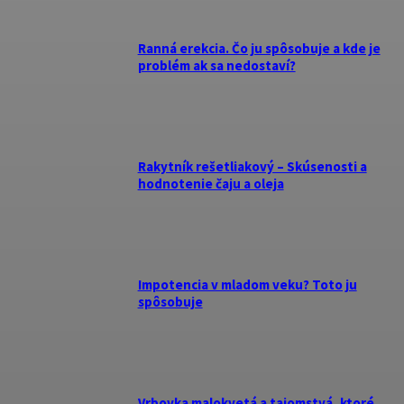
Ranná erekcia. Čo ju spôsobuje a kde je
problém ak sa nedostaví?
Rakytník rešetliakový – Skúsenosti a
hodnotenie čaju a oleja
Impotencia v mladom veku? Toto ju
spôsobuje
Vrbovka malokvetá a tajomstvá, ktoré