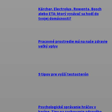
Kärcher, Electrolux, Rowenta, Bosch
alebo ETA: ktorý vysávač sa hodí do
tvojej domácnosti?
Pracovné prostredie má na naše zdravie
veľký vplyv
9 tipov pre vyšší testosterón
Psychologické správanie hráčov v
kasíne. Tipy na zachovanie zdravého