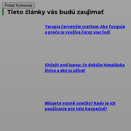
Tieto články vás budú zaujímať
Terapia červeným svetlom: Ako funguje
a prečo ju využíva čoraz viac ľudí
Shilajit pod lupou: čo dokáže himalájska
živica a ako ju užívať
Milujete vonné sviečky? Kedy je ich
používanie pre telo bezpečné?