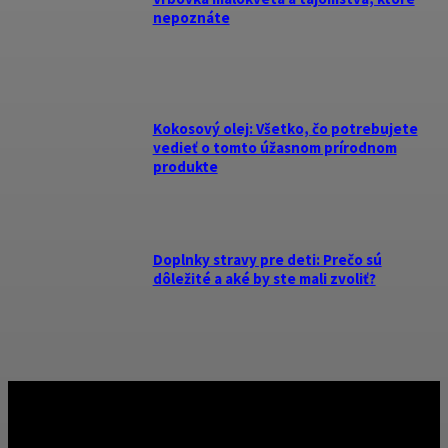
nepoznáte
Kokosový olej: Všetko, čo potrebujete
vedieť o tomto úžasnom prírodnom
produkte
Doplnky stravy pre deti: Prečo sú
dôležité a aké by ste mali zvoliť?