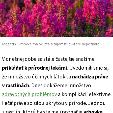
Magazín
Vrbovka malokvetá a tajomstvá, ktoré nepoznáte
V dnešnej dobe sa stále častejšie snažíme
prikláňať k prírodnej lekárni.
Uvedomili sme si,
že množstvo účinných látok sa
nachádza práve
v rastlinách
. Dnes dokážeme množstvo
zdravotných problémov
a komplikácií efektívne
liečiť práve so silou ukrytou v prírode. Jednou
z rastlín, ktorú by ste mali poznať je
vrbovka