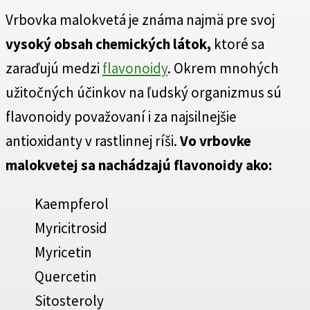
Vrbovka malokvetá je známa najmä pre svoj
vysoký obsah chemických látok,
ktoré sa
zaraďujú medzi
flavonoidy
. Okrem mnohých
užitočných účinkov na ľudský organizmus sú
flavonoidy považovaní i za najsilnejšie
antioxidanty v rastlinnej ríši.
Vo vrbovke
malokvetej sa nachádzajú flavonoidy ako:
Kaempferol
Myricitrosid
Myricetin
Quercetin
Sitosteroly