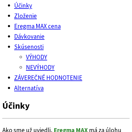
Účinky
Zloženie
Eregma MAX cena
Dávkovanie
Skúsenosti
VÝHODY
NEVÝHODY
ZÁVEREČNÉ HODNOTENIE
Alternatíva
Účinky
Ako sme už uviedli,
Eregma MAX
má za úlohu