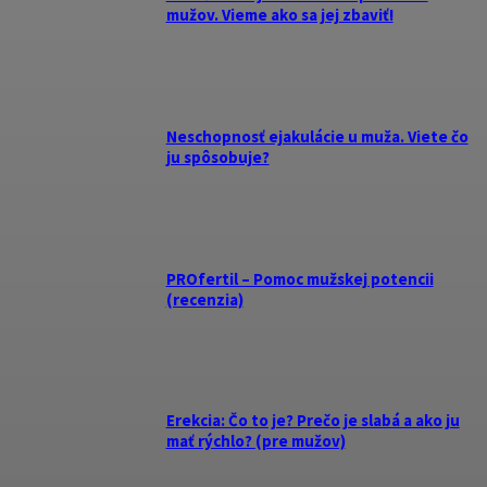
mužov. Vieme ako sa jej zbaviť!
Neschopnosť ejakulácie u muža. Viete čo
ju spôsobuje?
PROfertil – Pomoc mužskej potencii
(recenzia)
Erekcia: Čo to je? Prečo je slabá a ako ju
mať rýchlo? (pre mužov)