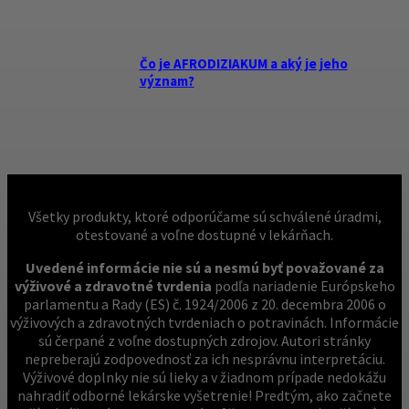
Čo je AFRODIZIAKUM a aký je jeho
význam?
Všetky produkty, ktoré odporúčame sú schválené úradmi,
otestované a voľne dostupné v lekárňach.
Uvedené informácie nie sú a nesmú byť považované za
výživové a zdravotné tvrdenia
podľa nariadenie Európskeho
parlamentu a Rady (ES) č. 1924/2006 z 20. decembra 2006 o
výživových a zdravotných tvrdeniach o potravinách. Informácie
sú čerpané z voľne dostupných zdrojov. Autori stránky
nepreberajú zodpovednosť za ich nesprávnu interpretáciu.
Výživové doplnky nie sú lieky a v žiadnom prípade nedokážu
nahradiť odborné lekárske vyšetrenie! Predtým, ako začnete