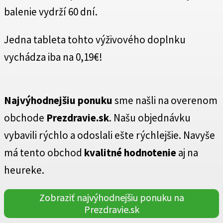
balenie vydrží 60 dní.
Jedna tableta tohto výživového doplnku
vychádza iba na 0,19€!
Najvýhodnejšiu ponuku
sme našli na overenom
obchode
Prezdravie.sk
. Našu objednávku
vybavili rýchlo a odoslali ešte rýchlejšie. Navyše
má tento obchod
kvalitné hodnotenie
aj na
heureke.
Zobraziť najvýhodnejšiu ponuku na
Prezdravie.sk