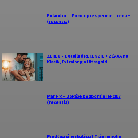
Folandrol – Pomoc pre spermie – cena +
(recenzia)
ZEREX – Detailné RECENZIE + ZĽAVA na
Klasik, Extralong a Ultragold
ManFix – Dokáže podporiť erekciu?
(recenzia)
Predčasná ejakulácia? Trápi mnoho