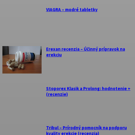
VIAGRA – modré tabletky
Erexan recenzia – Účinný prípravok na
erekciu
Stoporex Klasik a Prolong: hodnotenie +
(recenzie)
Tribul – Prírodný pomocník na podporu
kvality erekcie (recenzia)