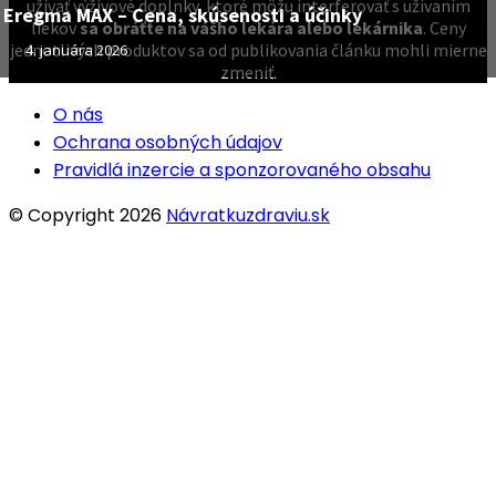
užívať výživové doplnky, ktoré môžu interferovať s užívaním
Eregma MAX – Cena, skúsenosti a účinky
liekov
sa obráťte na vášho lekára alebo lekárnika
. Ceny
jednotlivých produktov sa od publikovania článku mohli mierne
4. januára 2026
zmeniť.
O nás
Ochrana osobných údajov
Pravidlá inzercie a sponzorovaného obsahu
© Copyright 2026
Návratkuzdraviu.sk