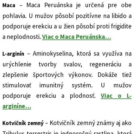
– Maca Peruánska je určená pre obe
Maca
pohlavia. U mužov pôsobí pozitívne na libido a
podporuje erekciu a u žien pôsobí proti frigidite
a neplodnosti.
Viac o Maca Peruánska…
– Aminokyselina, ktorá sa využíva na
L-arginín
urýchlenie tvorby svalov, regeneráciu a
zlepšenie športových výkonov. Dokáže tiež
stimulovať imunitný systém. U mužov
podporuje erekciu a plodnosť.
Viac o L-
arginíne…
– Kotvičník zemný známy aj ako
Kotvičník zemný
Tribulus terrestris je jednoročný rastlina, ktorá