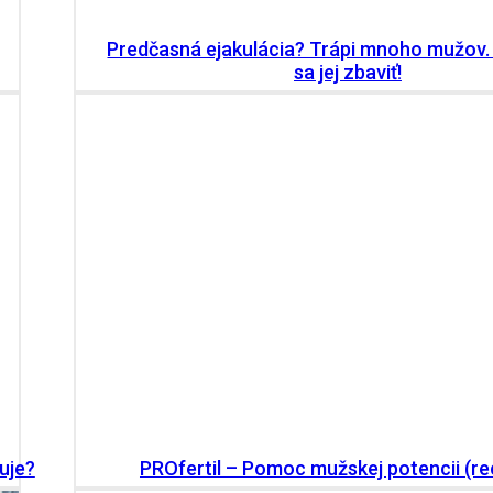
Predčasná ejakulácia? Trápi mnoho mužov.
sa jej zbaviť!
uje?
PROfertil – Pomoc mužskej potencii (re