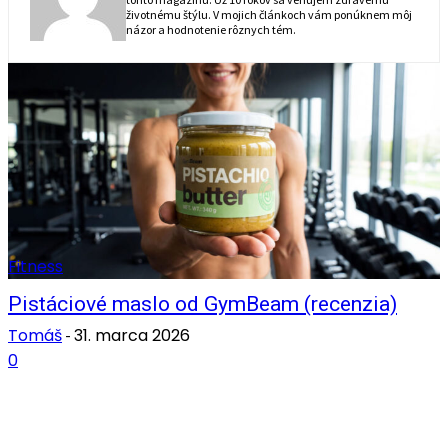
životnému štýlu. V mojich článkoch vám ponúknem môj
názor a hodnotenie rôznych tém.
Fitness
Pistáciové maslo od GymBeam (recenzia)
Tomáš
31. marca 2026
-
0