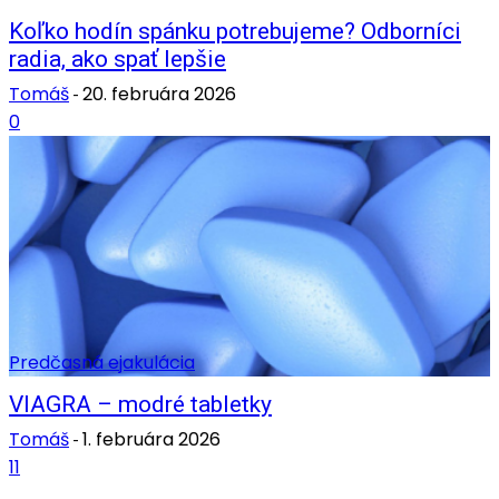
Koľko hodín spánku potrebujeme? Odborníci
radia, ako spať lepšie
Tomáš
20. februára 2026
-
0
Predčasná ejakulácia
VIAGRA – modré tabletky
Tomáš
1. februára 2026
-
11