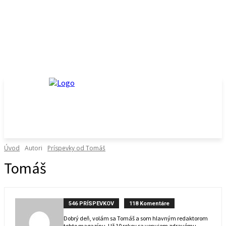
Úvod
Autori
Príspevky od Tomáš
Tomáš
546 PRÍSPEVKOV
118 Komentáre
Dobrý deň, volám sa Tomáš a som hlavným redaktorom
tohto magazínu. Už 10 rokov sa venujem zdravému