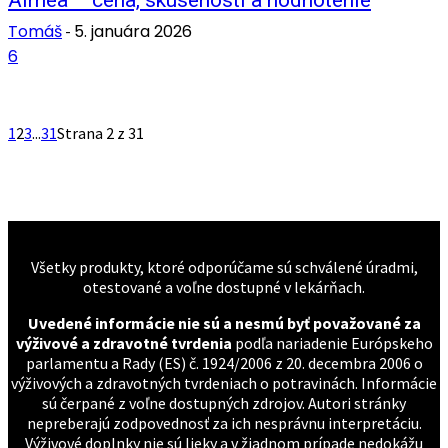
Almea – cena, skúsenosti a hodnotenie
Tomáš
5. januára 2026
-
6
1
2
3
...
31
Strana 2 z 31
Všetky produkty, ktoré odporúčame sú schválené úradmi,
otestované a voľne dostupné v lekárňach.
Uvedené informácie nie sú a nesmú byť považované za
výživové a zdravotné tvrdenia
podľa nariadenie Európskeho
parlamentu a Rady (ES) č. 1924/2006 z 20. decembra 2006 o
výživových a zdravotných tvrdeniach o potravinách. Informácie
sú čerpané z voľne dostupných zdrojov. Autori stránky
nepreberajú zodpovednosť za ich nesprávnu interpretáciu.
Výživové doplnky nie sú lieky a v žiadnom prípade nedokážu