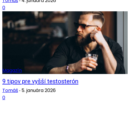
Tomáš
4. januára 2026
-
0
Magazín
9 tipov pre vyšší testosterón
Tomáš
5. januára 2026
-
0