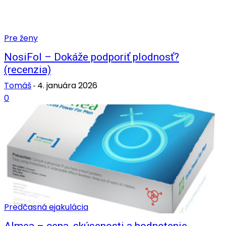
Pre ženy
NosiFol – Dokáže podporiť plodnosť?
(recenzia)
Tomáš
4. januára 2026
-
0
Predčasná ejakulácia