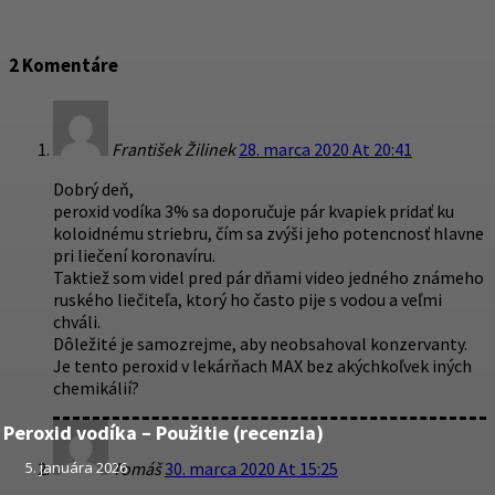
2 Komentáre
František Žilinek
28. marca 2020 At 20:41
Dobrý deň,
peroxid vodíka 3% sa doporučuje pár kvapiek pridať ku
koloidnému striebru, čím sa zvýši jeho potencnosť hlavne
pri liečení koronavíru.
Taktiež som videl pred pár dňami video jedného známeho
ruského liečiteľa, ktorý ho často pije s vodou a veľmi
chváli.
Dôležité je samozrejme, aby neobsahoval konzervanty.
Je tento peroxid v lekárňach MAX bez akýchkoľvek iných
chemikálií?
Peroxid vodíka – Použitie (recenzia)
5. januára 2026
Tomáš
30. marca 2020 At 15:25