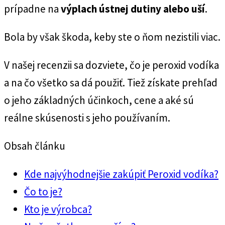
prípadne na
výplach ústnej dutiny alebo uší
.
Bola by však škoda, keby ste o ňom nezistili viac.
V našej recenzii sa dozviete, čo je peroxid vodíka
a na čo všetko sa dá použiť. Tiež získate prehľad
o jeho základných účinkoch, cene a aké sú
reálne skúsenosti s jeho používaním.
Obsah článku
Kde najvýhodnejšie zakúpiť Peroxid vodíka?
Čo to je?
Kto je výrobca?