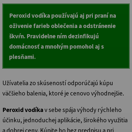
Peroxid vodíka používajú aj pri praní na
oživenie farieb oblečenia a odstránenie
škvŕn. Pravidelne ním dezinfikujú
domácnosť a mnohým pomohol aj s
plesňami.
Užívatelia zo skúseností odporúčajú kúpu
väčšieho balenia, ktoré je cenovo výhodnejšie.
Peroxid vodíka
v sebe spája výhody rýchleho
účinku, jednoduchej aplikácie, širokého využitia
a dobrej ceny. Kúpite ho bez predpisu a pri