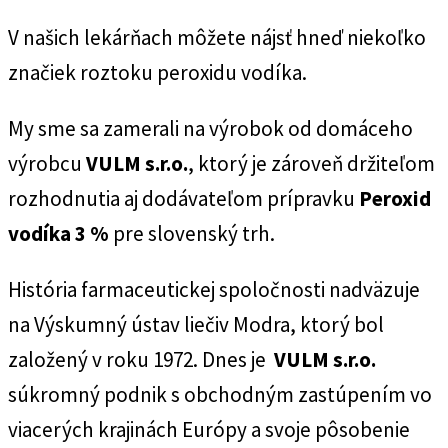
V našich lekárňach môžete nájsť hneď niekoľko
značiek roztoku peroxidu vodíka.
My sme sa zamerali na výrobok od domáceho
výrobcu
VULM s.r.o.
, ktorý je zároveň držiteľom
rozhodnutia aj dodávateľom prípravku
Peroxid
vodíka 3 %
pre slovenský trh.
História farmaceutickej spoločnosti nadväzuje
na Výskumný ústav liečiv Modra, ktorý bol
založený v roku 1972. Dnes je
VULM s.r.o.
súkromný podnik s obchodným zastúpením vo
viacerých krajinách Európy a svoje pôsobenie