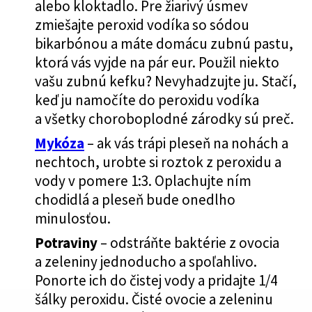
alebo kloktadlo. Pre žiarivý úsmev
zmiešajte peroxid vodíka so sódou
bikarbónou a máte domácu zubnú pastu,
ktorá vás vyjde na pár eur. Použil niekto
vašu zubnú kefku? Nevyhadzujte ju. Stačí,
keď ju namočíte do peroxidu vodíka
a všetky choroboplodné zárodky sú preč.
Mykóza
– ak vás trápi pleseň na nohách a
nechtoch, urobte si roztok z peroxidu a
vody v pomere 1:3. Oplachujte ním
chodidlá a pleseň bude onedlho
minulosťou.
Potraviny
– odstráňte baktérie z ovocia
a zeleniny jednoducho a spoľahlivo.
Ponorte ich do čistej vody a pridajte 1/4
šálky peroxidu. Čisté ovocie a zeleninu