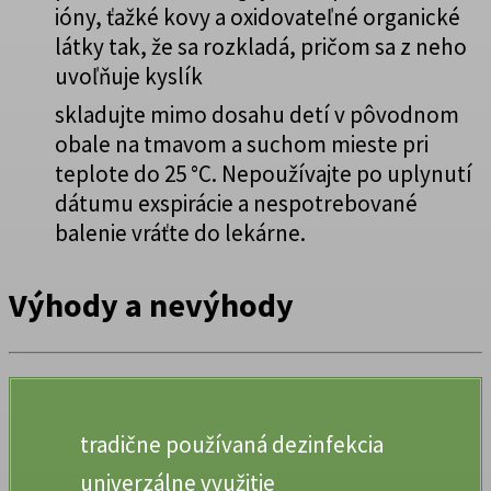
ióny, ťažké kovy a oxidovateľné organické
látky tak, že sa rozkladá, pričom sa z neho
uvoľňuje kyslík
skladujte mimo dosahu detí v pôvodnom
obale na tmavom a suchom mieste pri
teplote do 25 °C. Nepoužívajte po uplynutí
dátumu exspirácie a nespotrebované
balenie vráťte do lekárne.
Výhody a nevýhody
tradične používaná dezinfekcia
univerzálne využitie