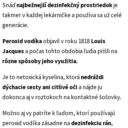
Snáď
najbežnejší dezinfekčný prostriedok
je
takmer v každej lekárničke a používa sa už celé
generácie.
Peroxid vodíka
objavil v roku 1818
Louis
Jacques
a počas tohto obdobia ľudia prišli na
rôzne spôsoby jeho využitia
.
Je to netoxická kyselina, ktorá
nedráždi
dýchacie cesty ani citlivé oči
a nájde ju
dokonca aj v roztokoch na kontaktné šošovky.
Možno aj vy patríte k ľuďom, ktorí používajú
peroxid vodíka zásadne na
dezinfekciu rán
,