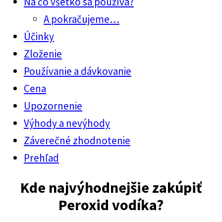
Na čo všetko sa používa?
A pokračujeme…
Účinky
Zloženie
Používanie a dávkovanie
Cena
Upozornenie
Výhody a nevýhody
Záverečné zhodnotenie
Prehľad
Kde najvýhodnejšie zakúpiť
Peroxid vodíka
?