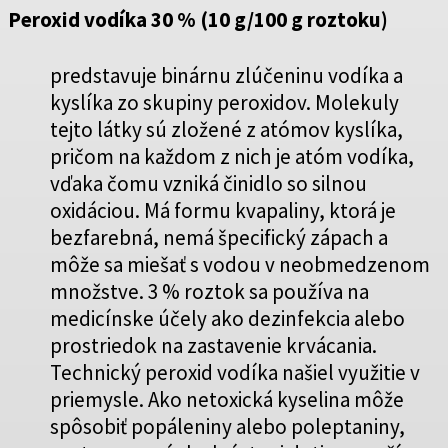
Peroxid vodíka 30 % (10 g/100 g roztoku)
predstavuje binárnu zlúčeninu vodíka a
kyslíka zo skupiny peroxidov. Molekuly
tejto látky sú zložené z atómov kyslíka,
pričom na každom z nich je atóm vodíka,
vďaka čomu vzniká činidlo so silnou
oxidáciou. Má formu kvapaliny, ktorá je
bezfarebná, nemá špecifický zápach a
môže sa miešať s vodou v neobmedzenom
množstve. 3 % roztok sa používa na
medicínske účely ako dezinfekcia alebo
prostriedok na zastavenie krvácania.
Technický peroxid vodíka našiel využitie v
priemysle. Ako netoxická kyselina môže
spôsobiť popáleniny alebo poleptaniny,