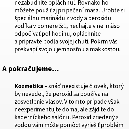
nezabudnite opláchnuť. Rovnako ho
môžete použiť aj pri pečení mäsa. Urobte si
špeciálnu marinádu z vody a peroxidu
vodíka v pomere 5:1, nechajte v nej mäso
odpočívať pol hodinu, opláchnite
a pripravte podľa svojej chuti. Pokrm vás
prekvapí svojou jemnosťou a mäkkosťou.
A pokračujeme…
Kozmetika
– snáď neexistuje človek, ktorý
by nevedel, že peroxid sa používa na
zosvetlenie vlasov. V tomto prípade však
neexperimentujte doma, ale zájdite do
kaderníckeho salónu. Peroxid zriedený s
vodou vám môže pomôcť vyriešiť problém