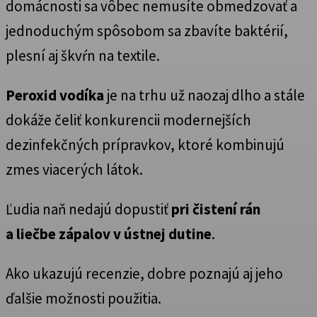
domácnosti sa vôbec nemusíte obmedzovať a
jednoduchým spôsobom sa zbavíte baktérií,
plesní aj škvŕn na textile.
Peroxid vodíka
je na trhu už naozaj dlho a stále
dokáže čeliť konkurencii modernejších
dezinfekčných prípravkov, ktoré kombinujú
zmes viacerých látok.
Ľudia naň nedajú dopustiť
pri čistení rán
a liečbe zápalov v ústnej dutine
.
Ako ukazujú recenzie, dobre poznajú aj jeho
ďalšie možnosti použitia.