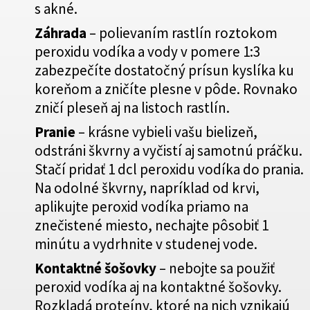
s akné.
Záhrada
– polievaním rastlín roztokom
peroxidu vodíka a vody v pomere 1:3
zabezpečíte dostatočný prísun kyslíka ku
koreňom a zničíte plesne v pôde. Rovnako
zničí pleseň aj na listoch rastlín.
Pranie
– krásne vybieli vašu bielizeň,
odstráni škvrny a vyčistí aj samotnú práčku.
Stačí pridať 1 dcl peroxidu vodíka do prania.
Na odolné škvrny, napríklad od krvi,
aplikujte peroxid vodíka priamo na
znečistené miesto, nechajte pôsobiť 1
minútu a vydrhnite v studenej vode.
Kontaktné šošovky
– nebojte sa použiť
peroxid vodíka aj na kontaktné šošovky.
Rozkladá proteíny, ktoré na nich vznikajú