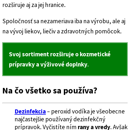
rozširuje aj za jej hranice.
Spoločnosť sa nezameriava iba na výrobu, ale aj
na vývoj liekov, liečiv a zdravotných pomôcok.
Svoj sortiment rozširuje o kozmetické
prípravky a výživové doplnky
.
Na čo všetko sa používa?
Dezinfekcia
– peroxid vodíka je všeobecne
najčastejšie používaný dezinfekčný
prípravok. Vyčistíte ním
rany a vredy
. Avšak