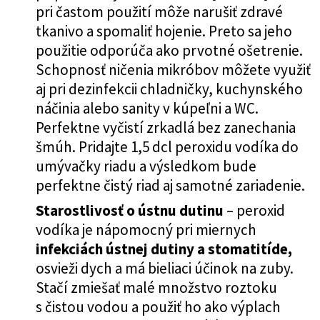
pri častom použití môže narušiť zdravé
tkanivo a spomaliť hojenie. Preto sa jeho
použitie odporúča ako prvotné ošetrenie.
Schopnosť ničenia mikróbov môžete využiť
aj pri dezinfekcii chladničky, kuchynského
náčinia alebo sanity v kúpeľni a WC.
Perfektne vyčistí zrkadlá bez zanechania
šmúh. Pridajte 1,5 dcl peroxidu vodíka do
umývačky riadu a výsledkom bude
perfektne čistý riad aj samotné zariadenie.
Starostlivosť o ústnu dutinu
– peroxid
vodíka je nápomocný pri miernych
infekciách ústnej dutiny a stomatitíde,
osvieži dych a má bieliaci účinok na zuby.
Stačí zmiešať malé množstvo roztoku
s čistou vodou a použiť ho ako výplach