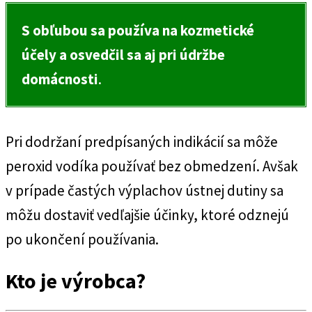
S obľubou sa používa na
kozmetické
účely a osvedčil sa aj pri údržbe
domácnosti
.
Pri dodržaní predpísaných indikácií sa môže
peroxid vodíka používať bez obmedzení. Avšak
v prípade častých výplachov ústnej dutiny sa
môžu dostaviť vedľajšie účinky, ktoré odznejú
po ukončení používania.
Kto je výrobca?