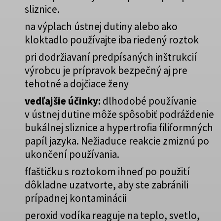
sliznice.
na výplach ústnej dutiny alebo ako
kloktadlo používajte iba riedený roztok
pri dodržiavaní predpísaných inštrukcií
výrobcu je prípravok bezpečný aj pre
tehotné a dojčiace ženy
vedľajšie účinky:
dlhodobé používanie
v ústnej dutine môže spôsobiť podráždenie
bukálnej sliznice a hypertrofia filiformných
papíl jazyka. Nežiaduce reakcie zmiznú po
ukončení používania.
fľaštičku s roztokom ihneď po použití
dôkladne uzatvorte, aby ste zabránili
prípadnej kontaminácii
peroxid vodíka reaguje na teplo, svetlo,