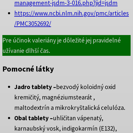
management-jsdm-3-016.php?jid=jsdm
https://www.ncbi.nlm.nih.gov/pmc/articles
/PMC3052692/
Pre účinok valeriány je dôležité jej pravidelné
užívanie dlhší čas.
Pomocné látky
Jadro tablety –
bezvodý koloidný oxid
kremičitý, magnéziumstearát ,
maltodextrín a mikrokryštalická celulóza.
Obal tablety –
uhličitan vápenatý,
karnaubský vosk, indigokarmín (E132),