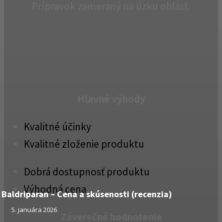
Prípravok zameraný na úzku oblasť.
Hlavné výhody
Kvalitné účinky
Kvalitné zloženie produktu
Dobrá dostupnosť produktu
Výhodná cena
Baldriparan – Cena a skúsenosti (recenzia)
5. januára 2026
Záverečné hodnotenie