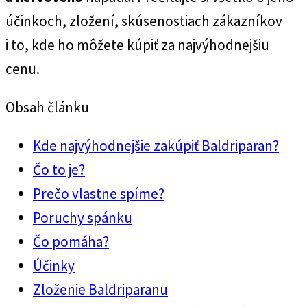
účinkoch, zložení, skúsenostiach zákazníkov
i to, kde ho môžete kúpiť za najvýhodnejšiu
cenu.
Obsah článku
Kde najvýhodnejšie zakúpiť Baldriparan?
Čo to je?
Prečo vlastne spíme?
Poruchy spánku
Čo pomáha?
Účinky
Zloženie Baldriparanu