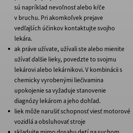
sú napríklad nevoľnosť alebo kŕče
v bruchu. Pri akomkoľvek prejave
vedľajších účinkov kontaktujte svojho
lekára.
ak práve užívate, užívali ste alebo mienite
užívať ďalšie lieky, povedzte to svojmu
lekárovi alebo lekárnikovi. V kombinácii s
chemicky vyrobenými liečivamina
upokojenie sa vyžaduje stanovenie
diagnózy lekárom a jeho dohľad.
liek môže narušiť schopnosť viesť motorové
vozidlá a obsluhovať stroje
skladujte mimo dosahu detí na suchom