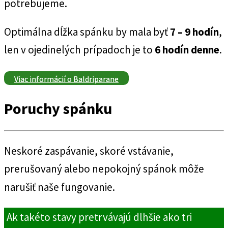
potrebujeme.
Optimálna dĺžka spánku by mala byť
7 – 9 hodín
,
len v ojedinelých prípadoch je to
6 hodín denne
.
Viac informácií o Baldriparane
Poruchy spánku
Neskoré zaspávanie, skoré vstávanie,
prerušovaný alebo nepokojný spánok môže
narušiť naše fungovanie.
Ak takéto stavy pretrvávajú dlhšie ako tri