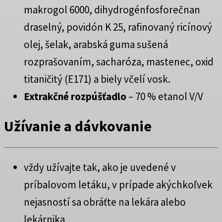
makrogol 6000, dihydrogénfosforečnan
draselný, povidón K 25, rafinovaný ricínový
olej, šelak, arabská guma sušená
rozprašovaním, sacharóza, mastenec, oxid
titaničitý (E171) a biely včelí vosk.
Extrakčné rozpúšťadlo
– 70 % etanol V/V
Užívanie a dávkovanie
vždy užívajte tak, ako je uvedené v
príbalovom letáku, v prípade akýchkoľvek
nejasností sa obráťte na lekára alebo
lekárnika