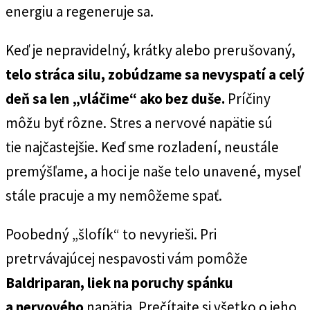
energiu a regeneruje sa.
Keď je nepravidelný, krátky alebo prerušovaný,
telo stráca silu, zobúdzame sa nevyspatí a celý
deň sa len „vláčime“ ako bez duše.
Príčiny
môžu byť rôzne. Stres a nervové napätie sú
tie najčastejšie. Keď sme rozladení, neustále
premýšľame, a hoci je naše telo unavené, myseľ
stále pracuje a my nemôžeme spať.
Poobedný „šlofík“ to nevyrieši. Pri
pretrvávajúcej nespavosti vám pomôže
Baldriparan,
liek na poruchy spánku
a nervového
napätia. Prečítajte si všetko o jeho