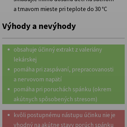
a tmavom mieste pri teplote do 30 °C
Výhody a nevýhody
obsahuje účinný extrakt z valeriány
lekárskej
pomáha pri zaspávaní, prepracovanosti
a nervovom napätí
pomáha pri poruchách spánku (okrem
akútnych spôsobených stresom)
kvôli postupnému nástupu účinku nie je
vhodný na akútne stavy porúch spánku