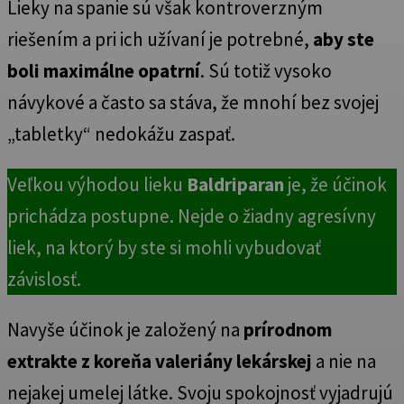
Lieky na spanie sú však kontroverzným
riešením a pri ich užívaní je potrebné,
aby ste
boli maximálne opatrní
. Sú totiž vysoko
návykové a často sa stáva, že mnohí bez svojej
„tabletky“ nedokážu zaspať.
Veľkou výhodou lieku
Baldriparan
je, že účinok
prichádza postupne. Nejde o žiadny agresívny
liek, na ktorý by ste si mohli vybudovať
závislosť.
Navyše účinok je založený na
prírodnom
extrakte z koreňa valeriány lekárskej
a nie na
nejakej umelej látke. Svoju spokojnosť vyjadrujú