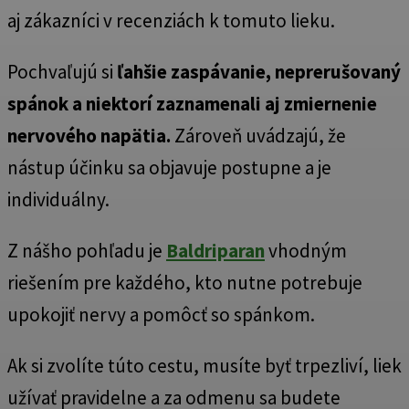
aj zákazníci v recenziách k tomuto lieku.
Pochvaľujú si
ľahšie zaspávanie, neprerušovaný
spánok a niektorí zaznamenali aj zmiernenie
nervového napätia.
Zároveň uvádzajú, že
nástup účinku sa objavuje postupne a je
individuálny.
Z nášho pohľadu je
Baldriparan
vhodným
riešením pre každého, kto nutne potrebuje
upokojiť nervy a pomôcť so spánkom.
Ak si zvolíte túto cestu, musíte byť trpezliví, liek
užívať pravidelne a za odmenu sa budete