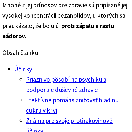
Mnohé z jej prínosov pre zdravie sú pripísané jej
vysokej koncentrácii bezanolidov, u ktorých sa
preukázalo, že bojujú
proti zápalu a rastu
nádorov.
Obsah článku
Účinky
Priaznivo pôsobí na psychiku a
podporuje duševné zdravie
Efektívne pomáha znižovať hladinu
cukru v krvi
Známa pre svoje protirakovinové
účinky