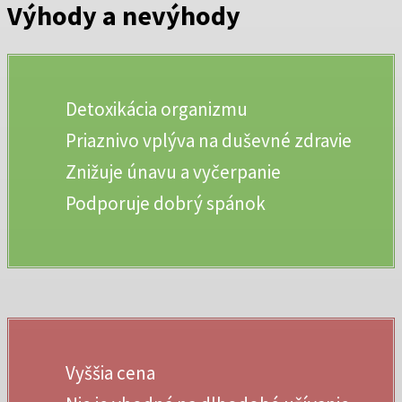
Výhody a nevýhody
Detoxikácia organizmu
Priaznivo vplýva na duševné zdravie
Znižuje únavu a vyčerpanie
Podporuje dobrý spánok
Vyššia cena