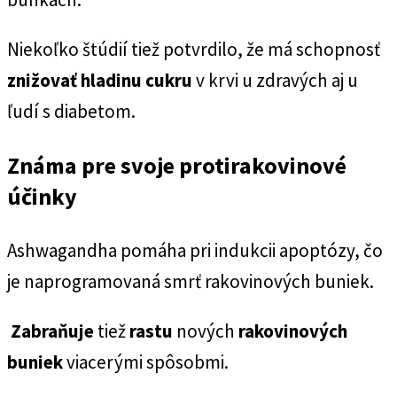
Niekoľko štúdií tiež potvrdilo, že má schopnosť
znižovať hladinu cukru
v krvi u zdravých aj u
ľudí s diabetom.
Známa pre svoje protirakovinové
účinky
Ashwagandha pomáha pri indukcii apoptózy, čo
je naprogramovaná smrť rakovinových buniek.
Zabraňuje
tiež
rastu
nových
rakovinových
buniek
viacerými spôsobmi.