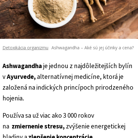
Detoxikácia organizmu
Ashwagandha – Aké sú jej účinky a cena?
Ashwagandha
je jednou z najdôležitejších bylín
v
Ayurvede,
alternatívnej medicíne, ktorá je
založená na indických princípoch prirodzeného
hojenia.
Používa sa už viac ako 3 000 rokov
na
zmiernenie stresu,
zvýšenie energetickej
hladiny a
zlepšenie koncentrácie.