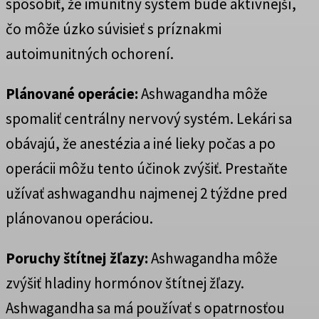
spôsobiť, že imunitný systém bude aktívnejší,
čo môže úzko súvisieť s príznakmi
autoimunitných ochorení.
Plánované operácie:
Ashwagandha môže
spomaliť centrálny nervový systém. Lekári sa
obávajú, že anestézia a iné lieky počas a po
operácii môžu tento účinok zvýšiť. Prestaňte
užívať ashwagandhu najmenej 2 týždne pred
plánovanou operáciou.
Poruchy štítnej žľazy:
Ashwagandha môže
zvýšiť hladiny hormónov štítnej žľazy.
Ashwagandha sa má používať s opatrnosťou