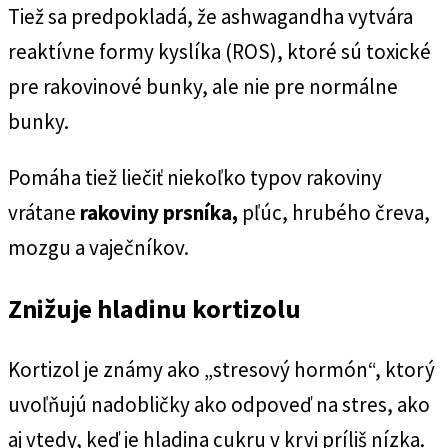
Tiež sa predpokladá, že ashwagandha vytvára
reaktívne formy kyslíka (ROS), ktoré sú toxické
pre rakovinové bunky, ale nie pre normálne
bunky.
Pomáha tiež liečiť niekoľko typov rakoviny
vrátane
rakoviny prsníka,
pľúc, hrubého čreva,
mozgu a vaječníkov.
Znižuje hladinu kortizolu
Kortizol je známy ako „stresový hormón“, ktorý
uvoľňujú nadobličky ako odpoveď na stres, ako
aj vtedy, keď je hladina cukru v krvi príliš nízka.