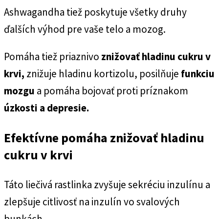
Ashwagandha tiež poskytuje všetky druhy
ďalších výhod pre vaše telo a mozog.
Pomáha tiež priaznivo
znižovať hladinu cukru v
krvi,
znižuje hladinu kortizolu, posilňuje
funkciu
mozgu
a pomáha bojovať proti príznakom
úzkosti a depresie.
Efektívne pomáha znižovať hladinu
cukru v krvi
Táto liečivá rastlinka zvyšuje sekréciu inzulínu a
zlepšuje citlivosť na inzulín vo svalových
bunkách.