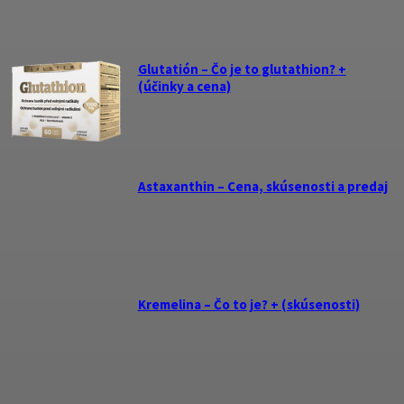
Glutatión – Čo je to glutathion? +
(účinky a cena)
Astaxanthin – Cena, skúsenosti a predaj
Kremelina – Čo to je? + (skúsenosti)