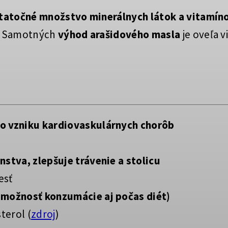
tatočné množstvo minerálnych látok a vitamín
i. Samotných
výhod arašidového masla
je oveľa v
vo vzniku kardiovaskulárnych chorôb
nstva, zlepšuje trávenie a stolicu
esť
(možnosť konzumácie aj počas diét)
terol (
zdroj
)