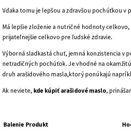
Vďaka tomu je lepšou a zdravšou pochúťkou v
Má lepšie zloženie a nutričné hodnoty celkovo
prijateľnejšie celkovo pre ľudské zdravie.
Výborná sladkastá chuť, jemná konzistencia v 
netradičných pochúťok. Je vhodné na okamžitú
druh arašidového masla,ktorý ponúkajú napríkla
Ak neviete,
kde kúpiť arašidové maslo
, prináš
Balenie
Produkt
Ho