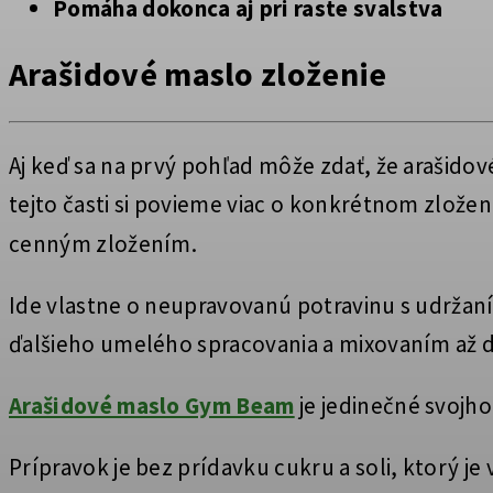
Pomáha dokonca aj pri raste svalstva
Arašidové maslo zloženie
Aj keď sa na prvý pohľad môže zdať, že arašido
tejto časti si povieme viac o konkrétnom zlože
cenným zložením.
Ide vlastne o neupravovanú potravinu s udržan
ďalšieho umelého spracovania a mixovaním až do
Arašidové maslo Gym Beam
je jedinečné svojh
Prípravok je bez prídavku cukru a soli, ktorý je