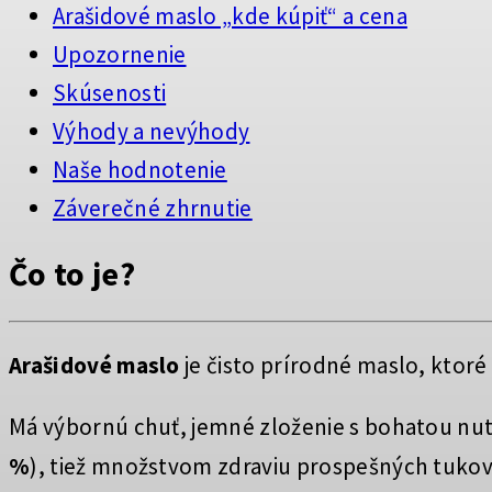
Arašidové maslo „kde kúpiť“ a cena
Upozornenie
Skúsenosti
Výhody a nevýhody
Naše hodnotenie
Záverečné zhrnutie
Čo to je?
Arašidové maslo
je čisto prírodné maslo, ktor
Má výbornú chuť, jemné zloženie s bohatou nu
%
), tiež množstvom zdraviu prospešných tukov,