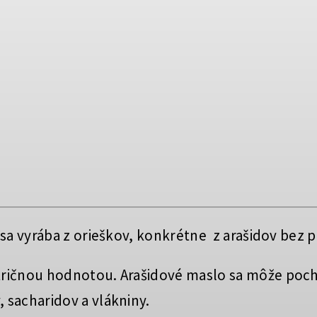
é sa vyrába z orieškov, konkrétne z arašidov bez 
tričnou hodnotou. Arašidové maslo sa môže poch
 sacharidov a vlákniny.