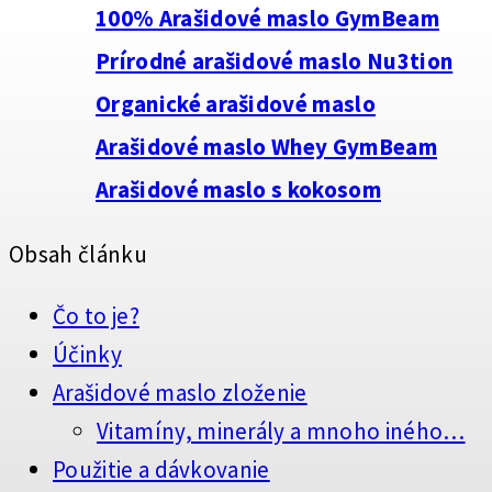
100% Arašidové maslo GymBeam
Prírodné arašidové maslo Nu3tion
Organické arašidové maslo
Arašidové maslo Whey GymBeam
Arašidové maslo s kokosom
Obsah článku
Čo to je?
Účinky
Arašidové maslo zloženie
Vitamíny, minerály a mnoho iného…
Použitie a dávkovanie