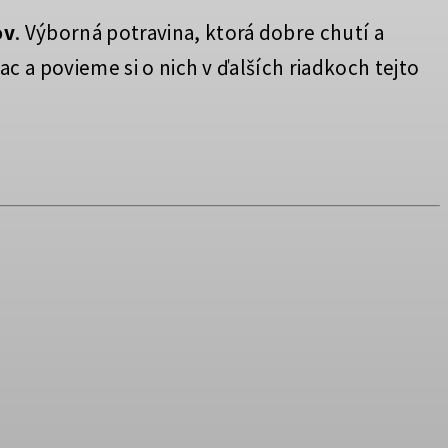
ov
. Výborná potravina, ktorá dobre chutí a
iac a povieme si o nich v ďalších riadkoch tejto