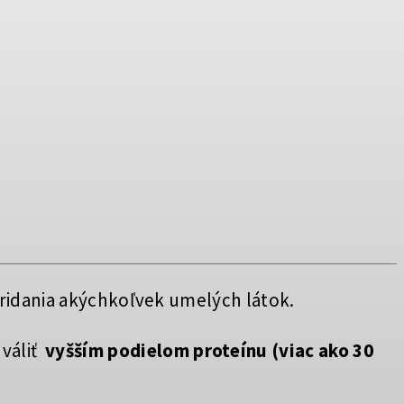
pridania akýchkoľvek umelých látok.
váliť
vyšším podielom proteínu (viac ako 30