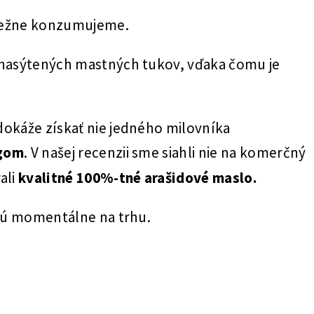
 bežne konzumujeme.
nenasýtených mastných tukov, vďaka čomu je
dokáže získať nie jedného milovníka
ngom
. V našej recenzii sme siahli nie na komerčný
ali
kvalitné 100%-tné arašidové maslo.
 sú momentálne na trhu.