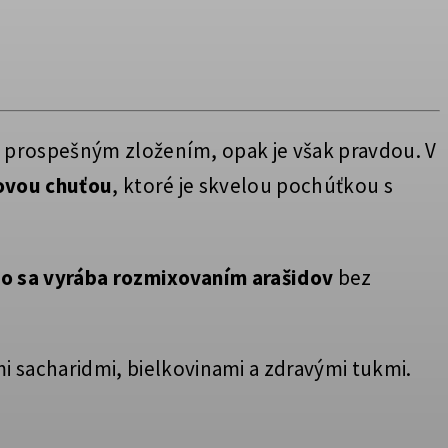
u prospešným zložením, opak je však pravdou. V
kovou chuťou
, ktoré je skvelou pochúťkou s
o sa vyrába rozmixovaním arašidov
bez
 sacharidmi, bielkovinami a zdravými tukmi.