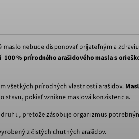
vé maslo nebude disponovať prijateľným a zdravi
ní
100 % prírodného arašidového masla s orieš
ím všetkých prírodných vlastností arašidov.
Masl
 stavu, pokiaľ vznikne maslová konzistencia.
o druhu, pretože zásobuje organizmus potrebnými
 vyrobený z čistých chutných arašidov.