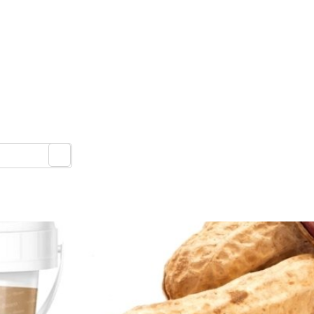
DOMOV
RECENZIE
FITNESS
MAGAZÍN
O NÁ