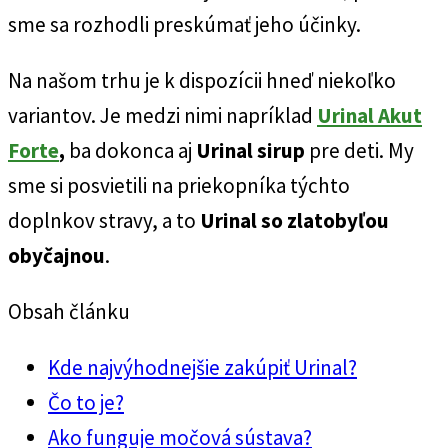
sme sa rozhodli preskúmať jeho účinky.
Na našom trhu je k dispozícii hneď niekoľko
variantov. Je medzi nimi napríklad
Urinal Akut
Forte
,
ba dokonca aj
Urinal sirup
pre deti. My
sme si posvietili na priekopníka týchto
doplnkov stravy, a to
Urinal so zlatobyľou
obyčajnou
.
Obsah článku
Kde najvýhodnejšie zakúpiť Urinal?
Čo to je?
Ako funguje močová sústava?