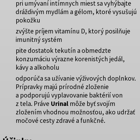
pri umývaní intímnych miest sa vyhýbajte
dráždivým mydlám a gélom, ktoré vysušujú
pokožku
zvýšte príjem vitamínu D, ktorý posilňuje
imunitný systém
pite dostatok tekutín a obmedzte
konzumáciu výrazne korenistých jedál,
kávy a alkoholu
odporúča sa užívanie výživových doplnkov.
Prípravky majú prírodné zloženie
a podporujú vyplavovanie baktérií von
z tela. Práve
Urinal
môže byť svojím
zložením vhodnou možnosťou, ako udržať
močové cesty zdravé a funkčné.