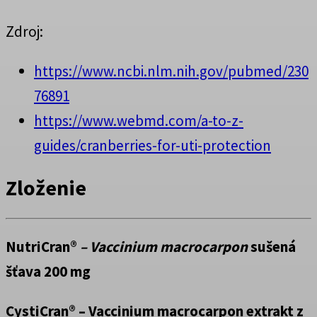
Zdroj:
https://www.ncbi.nlm.nih.gov/pubmed/230
76891
https://www.webmd.com/a-to-z-
guides/cranberries-for-uti-protection
Zloženie
NutriCran®
–
Vaccinium macrocarpon
sušená
šťava 200 mg
CystiCran® – Vaccinium macrocarpon extrakt z