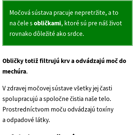
Močová sústava pracuje nepretržite, a to
na čele s
obličkami
, ktoré sú pre náš život
rovnako dôležité ako srdce.
Obličky totiž filtrujú krv a odvádzajú moč do
mechúra
.
V zdravej močovej sústave všetky jej časti
spolupracujú a spoločne čistia naše telo.
Prostredníctvom moču odvádzajú toxíny
a odpadové látky.