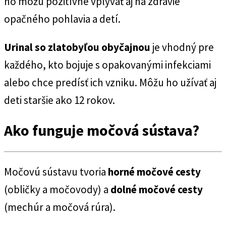
no môžu pozitívne vplývať aj na zdravie
opačného pohlavia a detí.
Urinal so zlatobyľou obyčajnou
je vhodný pre
každého, kto bojuje s opakovanými infekciami
alebo chce predísť ich vzniku. Môžu ho užívať aj
deti staršie ako 12 rokov.
Ako funguje močová sústava?
Močovú sústavu tvoria
horné močové cesty
(obličky a močovody) a
dolné močové cesty
(mechúr a močová rúra).