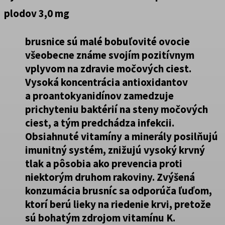
plodov 3,0 mg
brusnice sú malé bobuľovité ovocie
všeobecne známe svojím pozitívnym
vplyvom na zdravie močových ciest.
Vysoká koncentrácia antioxidantov
a proantokyanidínov zamedzuje
prichyteniu baktérií na steny močových
ciest, a tým predchádza infekcii.
Obsiahnuté vitamíny a minerály posilňujú
imunitný systém, znižujú vysoký krvný
tlak a pôsobia ako prevencia proti
niektorým druhom rakoviny. Zvýšená
konzumácia brusníc sa odporúča ľuďom,
ktorí berú lieky na riedenie krvi, pretože
sú bohatým zdrojom vitamínu K.