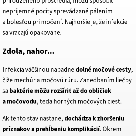
prirodzeného prostredia, môžu spôsobiť
nepríjemné pocity sprevádzané pálením
a bolesťou pri močení. Najhoršie je, že infekcie
sa vracajú opakovane.
Zdola, nahor…
Infekcia väčšinou napadne
dolné močové cesty
,
čiže mechúr a močovú rúru. Zanedbaním liečby
sa
baktérie môžu rozšíriť až do obličiek
a močovodu
, teda horných močových ciest.
Ak tento stav nastane,
dochádza k zhoršeniu
príznakov a prehĺbeniu komplikácií
. Okrem