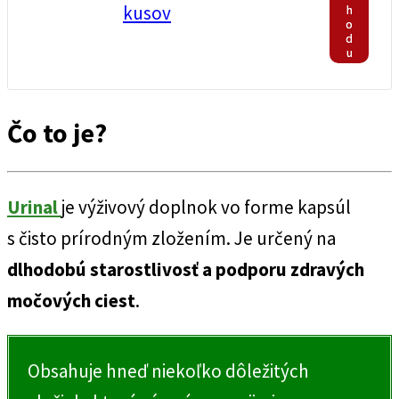
kusov
h
o
d
u
Čo to je?
Urinal
je výživový doplnok vo forme kapsúl
s čisto prírodným zložením. Je určený na
dlhodobú starostlivosť a podporu zdravých
močových ciest
.
Obsahuje hneď niekoľko dôležitých