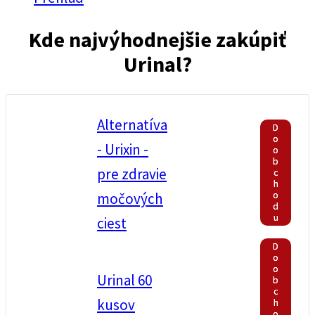
Kde najvýhodnejšie zakúpiť
Urinal
?
Alternatíva
D
o
- Urixin -
o
b
pre zdravie
c
h
o
močových
d
u
ciest
D
o
o
Urinal 60
b
c
kusov
h
o