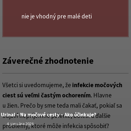
nie je vhodný pre malé deti
Záverečné zhodnotenie
Všetci si uvedomujeme, že
infekcie močových
ciest sú veľmi častým ochorením
. Hlavne
u žien. Prečo by sme teda mali čakať, pokiaľ sa
Urinal – Na močové cesty – Ako účinkuje?
objaví nepríjemné pálenie, bolesť a ďalšie
4. januára 2026
problémy, ktoré môže infekcia spôsobiť?