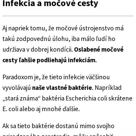
Infekcia a močové cesty
Aj napriek tomu, že močové ústrojenstvo má
takú zodpovednú úlohu, iba málo ľudí ho
udržiava v dobrej kondícii.
Oslabené močové
cesty ľahšie podliehajú infekciám
.
Paradoxom je, že tieto infekcie väčšinou
vyvolávajú
naše vlastné baktérie
. Napríklad
„stará známa“ baktéria Escherichia coli skrátene
E. coli alebo aj mnohé ďalšie.
Ak sa tieto baktérie dostanú mimo svojho