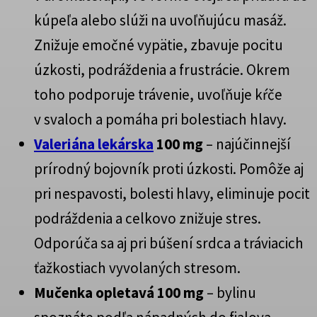
kúpeľa alebo slúži na uvoľňujúcu masáž.
Znižuje emočné vypätie, zbavuje pocitu
úzkosti, podráždenia a frustrácie. Okrem
toho podporuje trávenie, uvoľňuje kŕče
v svaloch a pomáha pri bolestiach hlavy.
Valeriána lekárska
100 mg
– najúčinnejší
prírodný bojovník proti úzkosti. Pomôže aj
pri nespavosti, bolesti hlavy, eliminuje pocit
podráždenia a celkovo znižuje stres.
Odporúča sa aj pri búšení srdca a tráviacich
ťažkostiach vyvolaných stresom.
Mučenka opletavá 100 mg
– bylinu