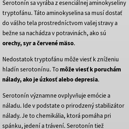
Serotonín sa vyrába z esenciálnej aminokyseliny
tryptofánu. Táto aminokyselina sa musí dostať
do vášho tela prostredníctvom vašej stravy a
bežne sa nachádza v potravinách, ako sú
orechy, syr a červené mäso
.
Nedostatok tryptofánu môže viesť k zníženiu
hladín serotonínu. To
môže viesť k poruchám
nálady, ako je úzkosť alebo depresia
.
Serotonín významne ovplyvňuje emócie a
náladu. Ide v podstate o prirodzený stabilizátor
nálady. Je to chemikália, ktorá pomáha pri
spánku, jedení a trávení. Serotonín tiež