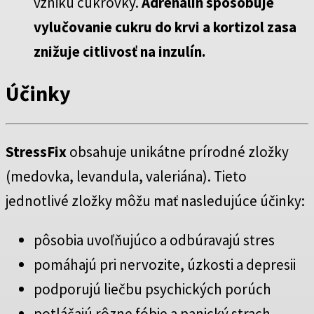
vzniku cukrovky.
Adrenalín spôsobuje
vylučovanie cukru do krvi a kortizol zasa
znižuje citlivosť na inzulín.
Účinky
StressFix
obsahuje unikátne prírodné zložky
(medovka, levandula, valeriána). Tieto
jednotlivé zložky môžu mať nasledujúce účinky:
pôsobia uvoľňujúco a odbúravajú stres
pomáhajú pri nervozite, úzkosti a depresii
podporujú liečbu psychických porúch
potláčajú rôzne fóbie a panický strach