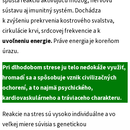
spúšťa reakciu aktivujúcu mozog, nervovú
sústavu aj imunitný systém. Dochádza
k zvýšeniu prekrvenia kostrového svalstva,
cirkulácie krvi, srdcovej frekvencie a k
uvoľneniu energie.
Práve energia je koreňom
úrazu.
Pri dlhodobom strese ju telo nedokáže využiť,
hromadí sa a spôsobuje vznik civilizačných
ochorení,
a to najmä psychického,
kardiovaskulárneho a tráviaceho charakteru.
Reakcie na stres sú vysoko individuálne a vo
veľkej miere súvisia s genetickou