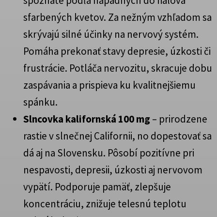
spoznáte podľa nápadných do fialova
sfarbených kvetov. Za nežným vzhľadom sa
skrývajú silné účinky na nervový systém.
Pomáha prekonať stavy depresie, úzkosti či
frustrácie. Potláča nervozitu, skracuje dobu
zaspávania a prispieva ku kvalitnejšiemu
spánku.
Slncovka kalifornská 100 mg
– prirodzene
rastie v slnečnej Californii, no dopestovať sa
dá aj na Slovensku. Pôsobí pozitívne pri
nespavosti, depresii, úzkosti aj nervovom
vypätí. Podporuje pamäť, zlepšuje
koncentráciu, znižuje telesnú teplotu