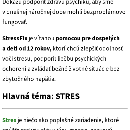
Dokážu podporiť zdravú psychiku, aby sme
v dnešnej náročnej dobe mohli bezproblémovo
fungovať.
StressFix
je vítanou
pomocou pre dospelých
a deti od 12 rokov,
ktorí chcú zlepšiť odolnosť
voči stresu, podporiť liečbu psychických
ochorení a zvládať bežné životné situácie bez
zbytočného napätia.
Hlavná téma: STRES
Stres
je niečo ako poplašné zariadenie, ktoré