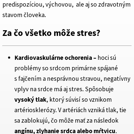
predispozíciou, výchovou, ale aj so zdravotným
stavom človeka.
Za čo všetko môže stres?
Kardiovaskulárne ochorenia –
hoci sú
problémy so srdcom primárne spájané
s fajčením a nesprávnou stravou, negatívny
vplyv na srdce má aj stres. Spôsobuje
vysoký tlak
, ktorý súvisí so vznikom
artériosklerózy. V artériách vzniká tlak, tie
sa zablokujú, čo môže mať za následok
angínu, zlyhanie srdca alebo mŕtvicu
.