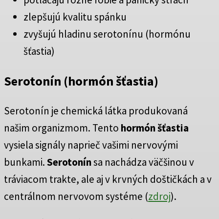
zlepšujú kvalitu spánku
zvyšujú hladinu serotonínu (hormónu
šťastia)
Serotonín (hormón šťastia)
Serotonín je chemická látka produkovaná
našim organizmom. Tento
hormón šťastia
vysiela signály naprieč vašimi nervovými
bunkami.
Serotonín
sa nachádza väčšinou v
tráviacom trakte, ale aj v krvných doštičkách a v
centrálnom nervovom systéme (
zdroj
).