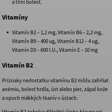
a tlmí bolesť.
Vitamíny
Vitamín B2 – 1,2 mg, Vitamín B6 – 2,2 mg,
Vitamín B9 – 400 ug, Vitamín B12 – 4 ug,
Vitamín D3 – 600 I.U., Vitamín E – 10 mg
Vitamín B2
Príznaky nedostatku vitamínu B2 môžu zahŕňať
anémiu, bolesť hrdla, úst alebo pier, zápal kože
a opuch mäkkých tkanív v ústach.
Vitamín B2 zohráva dôležitú úlohu hlavne pri