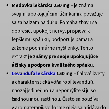
Medovka lekárska 250 mg
– je známa
svojimi upokojujúcimi účinkami a považuje
sa za balzam na dušu. Pomáha zbaviť sa
depresie, upokojiť nervy, prispieva k
lepšiemu spánku, podporuje pamäť a
zaženie pochmúrne myšlienky. Tento
extrakt
je známy pre svoje upokojujúce
účinky a podporu kvalitného spánku.
Levanduľa lekárska
150 mg
– fialové kvety
a charakteristická vôňa robí levanduľu
naozaj jedinečnou a nepomýlite si ju so
žiadnou inou rastlinou. Často sa používa
v aromaterapii, vo forme oleja sa pridáva do