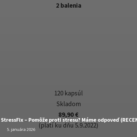
2 balenia
120 kapsúl
Skladom
89,90 €
StressFix – Pomôže proti stresu? Máme odpoveď (RECE
(platí ku dňu 5.9.2022)
5. januára 2026