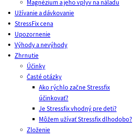
Magnézium a jeho vplyv na náladu
Užívanie a dávkovanie
StressFix cena
Upozornenie
Výhody a nevýhody
Zhrnutie
Účinky
Časté otázky
Ako rýchlo začne Stressfix
účinkovať?
Je Stressfix vhodný pre deti?
Môžem užívať Stressfix dlhodobo?
Zloženie