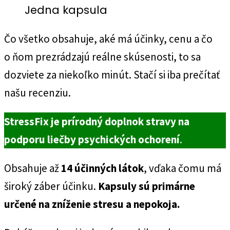
Jedna kapsula
Čo všetko obsahuje, aké má účinky, cenu a čo
o ňom prezrádzajú reálne skúsenosti, to sa
dozviete za niekoľko minút. Stačí si iba prečítať
našu recenziu.
StressFix
je prírodný doplnok stravy na
podporu liečby psychických ochorení
.
Obsahuje až
14 účinných látok
, vďaka čomu má
široký záber účinku.
Kapsuly sú primárne
určené
na zníženie stresu a nepokoja.