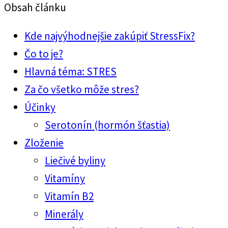
Obsah článku
Kde najvýhodnejšie zakúpiť StressFix?
Čo to je?
Hlavná téma: STRES
Za čo všetko môže stres?
Účinky
Serotonín (hormón šťastia)
Zloženie
Liečivé byliny
Vitamíny
Vitamín B2
Minerály