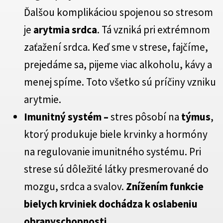
Ďalšou komplikáciou spojenou so stresom
je
arytmia srdca
. Tá vzniká pri extrémnom
zaťažení srdca. Keď sme v strese, fajčíme,
prejedáme sa, pijeme viac alkoholu, kávy a
menej spíme. Toto všetko sú príčiny vzniku
arytmie.
Imunitný systém –
stres pôsobí na
týmus
,
ktorý produkuje biele krvinky a hormóny
na regulovanie imunitného systému. Pri
strese sú dôležité látky presmerované do
mozgu, srdca a svalov.
Znížením funkcie
bielych krviniek dochádza k oslabeniu
obranyschopnosti.