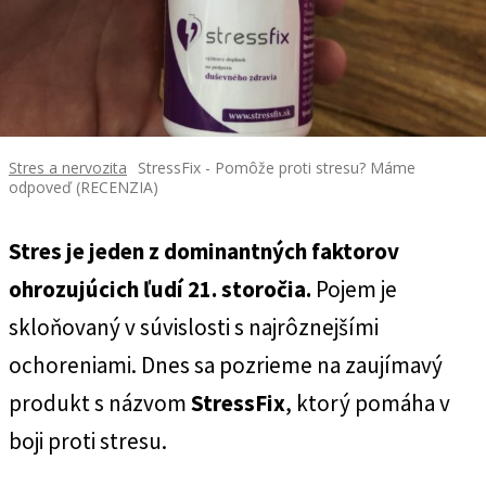
Stres a nervozita
StressFix - Pomôže proti stresu? Máme
odpoveď (RECENZIA)
Stres
je jeden z dominantných faktorov
ohrozujúcich ľudí 21. storočia.
Pojem je
skloňovaný v súvislosti s najrôznejšími
ochoreniami. Dnes sa pozrieme na zaujímavý
produkt s názvom
StressFix
, ktorý pomáha v
boji proti stresu.