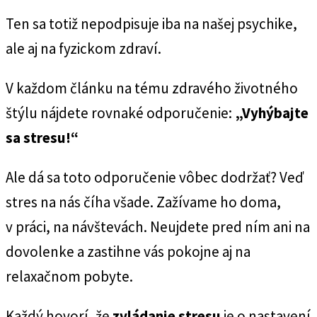
Ten sa totiž nepodpisuje iba na našej psychike,
ale aj na fyzickom zdraví.
V každom článku na tému zdravého životného
štýlu nájdete rovnaké odporučenie:
„Vyhýbajte
sa stresu!“
Ale dá sa toto odporučenie vôbec dodržať? Veď
stres na nás číha všade. Zažívame ho doma,
v práci, na návštevách. Neujdete pred ním ani na
dovolenke a zastihne vás pokojne aj na
relaxačnom pobyte.
Každý hovorí, že
zvládanie stresu
je o nastavení