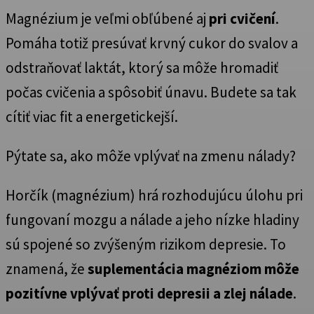
Magnézium je veľmi obľúbené aj
pri cvičení
.
Pomáha totiž presúvať krvný cukor do svalov a
odstraňovať laktát, ktorý sa môže hromadiť
počas cvičenia a spôsobiť únavu. Budete sa tak
cítiť viac fit a energetickejší.
Pýtate sa, ako môže vplývať na zmenu nálady?
Horčík (magnézium) hrá rozhodujúcu úlohu pri
fungovaní mozgu a nálade a jeho nízke hladiny
sú spojené so zvýšeným rizikom depresie. To
znamená, že
suplementácia magnéziom môže
pozitívne vplývať proti depresii a zlej nálade
.