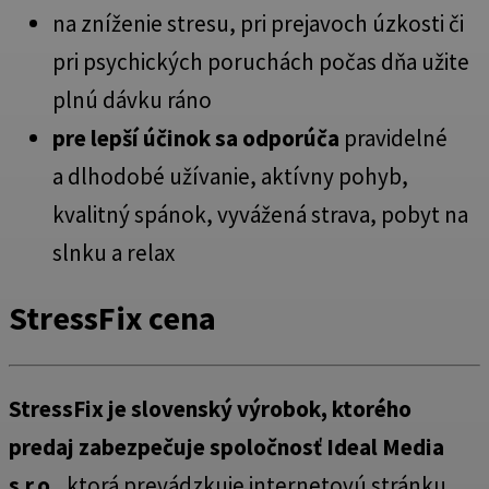
na zníženie stresu, pri prejavoch úzkosti či
pri psychických poruchách počas dňa užite
plnú dávku ráno
pre lepší účinok
sa odporúča
pravidelné
a dlhodobé užívanie, aktívny pohyb,
kvalitný spánok, vyvážená strava, pobyt na
slnku a relax
StressFix cena
StressFix je slovenský výrobok, ktorého
predaj zabezpečuje spoločnosť
Ideal Media
s.r.o.,
ktorá prevádzkuje internetovú stránku