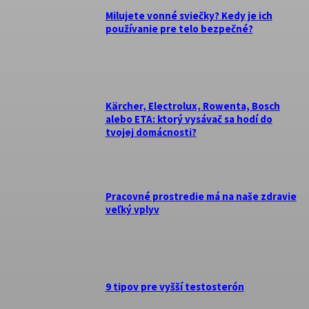
Milujete vonné sviečky? Kedy je ich
používanie pre telo bezpečné?
Kärcher, Electrolux, Rowenta, Bosch
alebo ETA: ktorý vysávač sa hodí do
tvojej domácnosti?
Pracovné prostredie má na naše zdravie
veľký vplyv
9 tipov pre vyšší testosterón