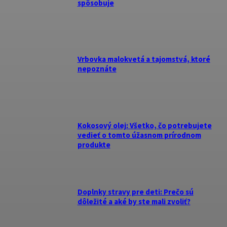
spôsobuje
Vrbovka malokvetá a tajomstvá, ktoré
nepoznáte
Kokosový olej: Všetko, čo potrebujete
vedieť o tomto úžasnom prírodnom
produkte
Doplnky stravy pre deti: Prečo sú
dôležité a aké by ste mali zvoliť?