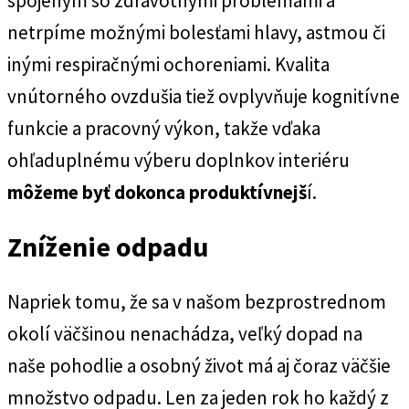
spojeným so zdravotnými problémami a
netrpíme možnými bolesťami hlavy, astmou či
inými respiračnými ochoreniami. Kvalita
vnútorného ovzdušia tiež ovplyvňuje kognitívne
funkcie a pracovný výkon, takže vďaka
ohľaduplnému výberu doplnkov interiéru
môžeme byť dokonca produktívnejš
í.
Zníženie odpadu
Napriek tomu, že sa v našom bezprostrednom
okolí väčšinou nenachádza, veľký dopad na
naše pohodlie a osobný život má aj čoraz väčšie
množstvo odpadu. Len za jeden rok ho každý z