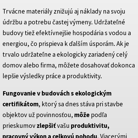
Trvácne materiály znižujú aj náklady na svoju
údržbu a potrebu častej výmeny. Udržateľné
budovy tiež efektívnejšie hospodária s vodou a
energiou, čo prispieva k ďalším úsporám. Ak je
trvalo udržateľne a ekologicky zariadený celý
domov alebo firma, môžete dosahovať dokonca
lepšie výsledky práce a produktivity.
Fungovanie v budovách s ekologickým
certifikátom
, ktorý sa dnes stáva pri stavbe
objektov už povinnosťou,
môže
podľa
prieskumov
zlepšiť
vašu
produktivitu,
pracovný výkon a celkovú pohodu
. Viacerými