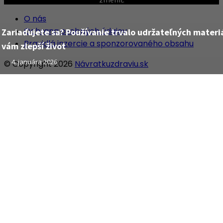
O nás
Ochrana osobných údajov
Zariaďujete sa? Používanie trvalo udržateľných materi
Pravidlá inzercie a sponzorovaného obsahu
vám zlepší život
4. januára 2026
© Copyright 2026
Návratkuzdraviu.sk