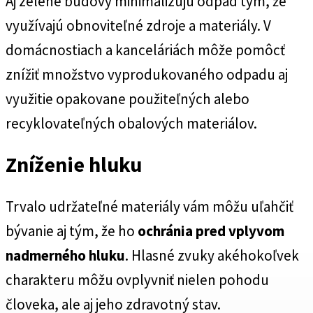
Aj zelené budovy minimalizujú odpad tým, že
využívajú obnoviteľné zdroje a materiály. V
domácnostiach a kanceláriách môže pomôcť
znížiť množstvo vyprodukovaného odpadu aj
využitie opakovane použiteľných alebo
recyklovateľných obalových materiálov.
Zníženie hluku
Trvalo udržateľné materiály vám môžu uľahčiť
bývanie aj tým, že ho
ochránia pred vplyvom
nadmerného hluku
. Hlasné zvuky akéhokoľvek
charakteru môžu ovplyvniť nielen pohodu
človeka, ale aj jeho zdravotný stav.