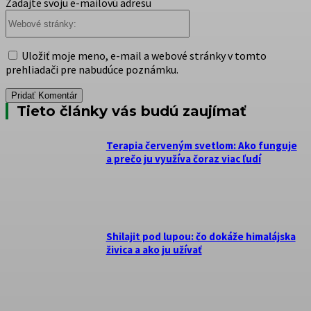
Zadajte svoju e-mailovú adresu
Webové
stránky:
Uložiť moje meno, e-mail a webové stránky v tomto
prehliadači pre nabudúce poznámku.
Tieto články vás budú zaujímať
Terapia červeným svetlom: Ako funguje
a prečo ju využíva čoraz viac ľudí
Shilajit pod lupou: čo dokáže himalájska
živica a ako ju užívať