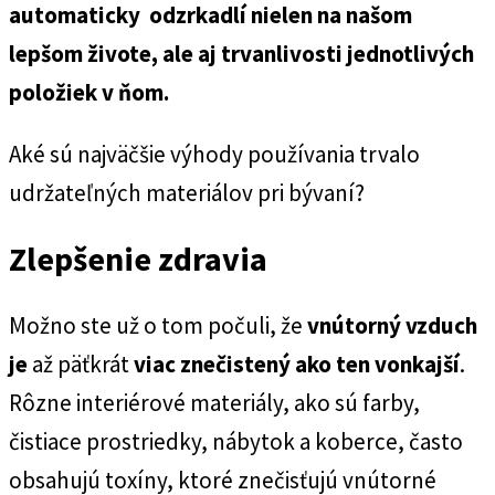
automaticky odzrkadlí nielen na našom
lepšom živote, ale aj trvanlivosti jednotlivých
položiek v ňom.
Aké sú najväčšie výhody používania trvalo
udržateľných materiálov pri bývaní?
Zlepšenie zdravia
Možno ste už o tom počuli, že
vnútorný vzduch
je
až päťkrát
viac znečistený ako ten vonkajší
.
Rôzne interiérové materiály, ako sú farby,
čistiace prostriedky, nábytok a koberce, často
obsahujú toxíny, ktoré znečisťujú vnútorné