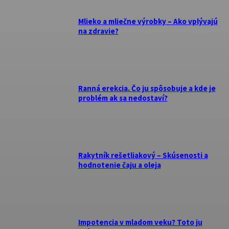
Mlieko a mliečne výrobky – Ako vplývajú
na zdravie?
Ranná erekcia. Čo ju spôsobuje a kde je
problém ak sa nedostaví?
Rakytník rešetliakový – Skúsenosti a
hodnotenie čaju a oleja
Impotencia v mladom veku? Toto ju