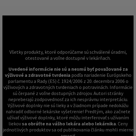
Všetky produkty, ktoré odporúčame sú schválené úradmi,
otestované a voľne dostupné v lekárňach.
Uvedené informácie nie sú a nesmú byť považované za
výživové a zdravotné tvrdenia
podľa nariadenie Európskeho
parlamentu a Rady (ES) č. 1924/2006 z 20. decembra 2006 o
výživových a zdravotných tvrdeniach o potravinách. Informácie
sú čerpané z voľne dostupných zdrojov. Autori stránky
nepreberajú zodpovednosť za ich nesprávnu interpretáciu.
Výživové doplnky nie sú lieky a v žiadnom prípade nedokážu
nahradiť odborné lekárske vyšetrenie! Predtým, ako začnete
užívať výživové doplnky, ktoré môžu interferovať s užívaním
liekov
sa obráťte na vášho lekára alebo lekárnika
. Ceny
jednotlivých produktov sa od publikovania článku mohli mierne
zmeniť.