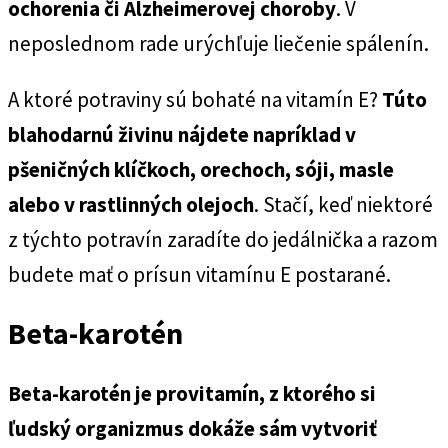
ochorenia či Alzheimerovej choroby
. V
neposlednom rade urýchľuje liečenie spálenín.
A ktoré potraviny sú bohaté na vitamín E?
Túto
blahodarnú živinu nájdete napríklad v
pšeničných klíčkoch, orechoch, sóji, masle
alebo v rastlinných olejoch
. Stačí, keď niektoré
z týchto potravín zaradíte do jedálnička a razom
budete mať o prísun vitamínu E postarané.
Beta-karotén
Beta-karotén je provitamín, z ktorého si
ľudský organizmus dokáže sám vytvoriť