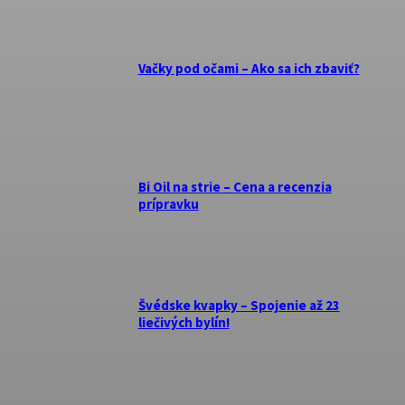
Vačky pod očami – Ako sa ich zbaviť?
Bi Oil na strie – Cena a recenzia
prípravku
Švédske kvapky – Spojenie až 23
liečivých bylín!