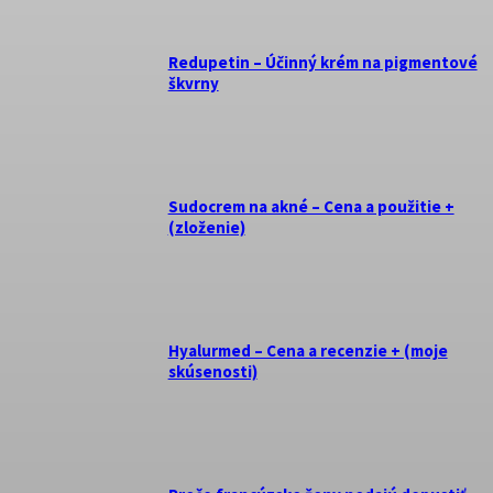
Redupetin – Účinný krém na pigmentové
škvrny
Sudocrem na akné – Cena a použitie +
(zloženie)
Hyalurmed – Cena a recenzie + (moje
skúsenosti)