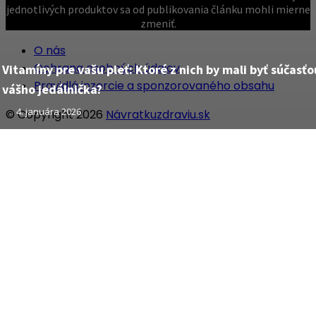
jednotlivých produktov sa od publikovania článku mohli mierne
zmeniť.
O nás
Ochrana osobných údajov
Vitamíny pre vašu pleť: Ktoré z nich by mali byť súčasťo
Pravidlá inzercie a sponzorovaného obsahu
vášho jedálnička?
4. januára 2026
© Copyright 2026
Návratkuzdraviu.sk