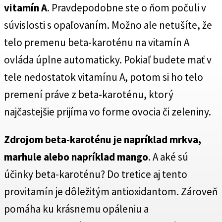
vitamín A
. Pravdepodobne ste o ňom počuli v
súvislosti s opaľovaním. Možno ale netušíte, že
telo premenu beta-karoténu na vitamín A
ovláda úplne automaticky. Pokiaľ budete mať v
tele nedostatok vitamínu A, potom si ho telo
premení práve z beta-karoténu, ktorý
najčastejšie prijíma vo forme ovocia či zeleniny.
Zdrojom beta-karoténu je napríklad mrkva,
marhule alebo napríklad mango
. A aké sú
účinky beta-karoténu? Do tretice aj tento
provitamín je dôležitým antioxidantom. Zároveň
pomáha ku krásnemu opáleniu a