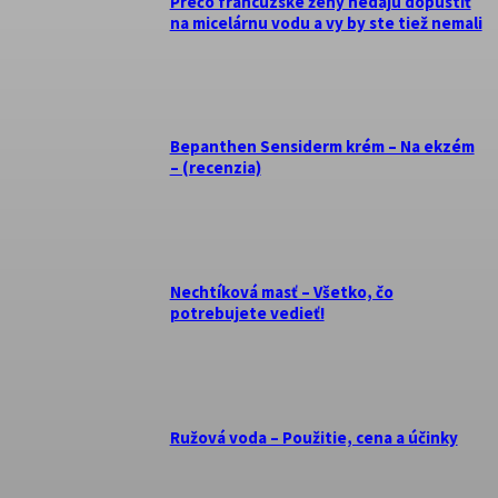
Prečo francúzske ženy nedajú dopustiť
na micelárnu vodu a vy by ste tiež nemali
Bepanthen Sensiderm krém – Na ekzém
– (recenzia)
Nechtíková masť – Všetko, čo
potrebujete vedieť!
Ružová voda – Použitie, cena a účinky