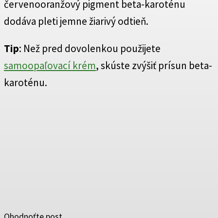
červenooranžový pigment beta-karoténu
dodáva pleti jemne žiarivý odtieň.
Tip
: Než pred dovolenkou použijete
samoopaľovací krém
, skúste zvýšiť prísun beta-
karoténu.
Ohodnoťte post