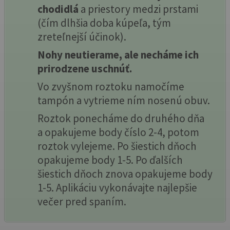
chodidlá
a priestory medzi prstami
(čím dlhšia doba kúpeľa, tým
zreteľnejší účinok).
Nohy neutierame, ale necháme ich
prirodzene uschnúť.
Vo zvyšnom roztoku namočíme
tampón a vytrieme ním nosenú obuv.
Roztok ponecháme do druhého dňa
a opakujeme body číslo 2-4, potom
roztok vylejeme. Po šiestich dňoch
opakujeme body 1-5. Po ďalších
šiestich dňoch znova opakujeme body
1-5. Aplikáciu vykonávajte najlepšie
večer pred spaním.