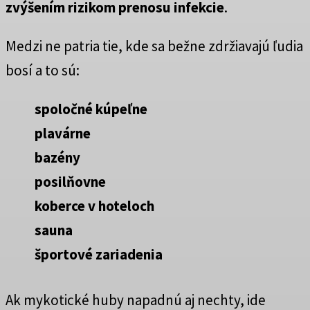
zvýšením rizikom prenosu infekcie
.
Medzi ne patria tie, kde sa bežne zdržiavajú ľudia
bosí a to sú:
spoločné kúpeľne
plavárne
bazény
posilňovne
koberce v hoteloch
sauna
športové zariadenia
Ak mykotické huby napadnú aj nechty, ide