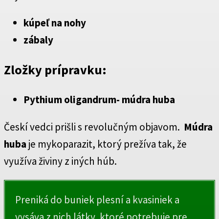
kúpeľ na nohy
zábaly
Zložky prípravku:
Pythium oligandrum- múdra huba
Českí vedci prišli s revolučným objavom.
Múdra
huba
je mykoparazit, ktorý prežíva tak, že
využíva živiny z iných húb.
Preniká do buniek plesní a kvasiniek a
vysáva z nich látky, ktoré potrebuje pre