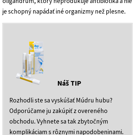
oligandrum, ktorý neprodukuje antibiotiká a nie
je schopný napádať iné organizmy než plesne.
Náš TIP
Rozhodli ste sa vyskúšať Múdru hubu?
Odporúčame ju zakúpiť z overeného
obchodu. Vyhnete sa tak zbytočným
komplikáciam s rôznymi napodobeninami.