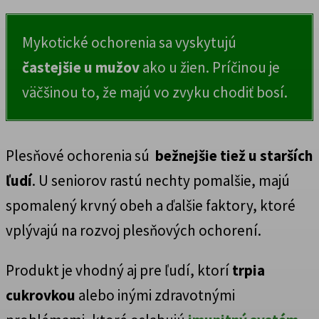
Mykotické ochorenia sa vyskytujú
častejšie u mužov
ako u žien. Príčinou je
väčšinou to, že majú vo zvyku chodiť bosí.
Plesňové ochorenia sú
bežnejšie tiež u starších
ľudí
. U seniorov rastú nechty pomalšie, majú
spomalený krvný obeh a ďalšie faktory, ktoré
vplývajú na rozvoj plesňových ochorení.
Produkt je vhodný aj pre ľudí, ktorí
trpia
cukrovkou
alebo inými zdravotnými