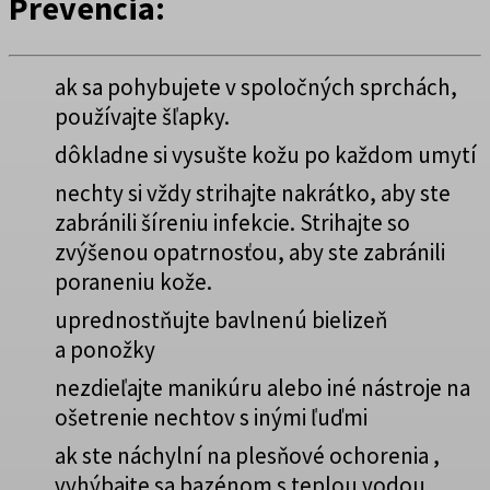
Prevencia:
ak sa pohybujete v spoločných sprchách,
používajte šľapky.
dôkladne si vysušte kožu po každom umytí
nechty si vždy strihajte nakrátko, aby ste
zabránili šíreniu infekcie. Strihajte so
zvýšenou opatrnosťou, aby ste zabránili
poraneniu kože.
uprednostňujte bavlnenú bielizeň
a ponožky
nezdieľajte manikúru alebo iné nástroje na
ošetrenie nechtov s inými ľuďmi
ak ste náchylní na plesňové ochorenia ,
vyhýbajte sa bazénom s teplou vodou.