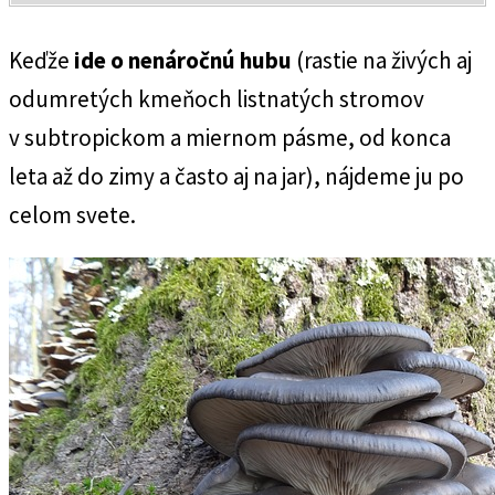
Keďže
ide o nenáročnú hubu
(rastie na živých aj
odumretých kmeňoch listnatých stromov
v subtropickom a miernom pásme, od konca
leta až do zimy a často aj na jar), nájdeme ju po
celom svete.