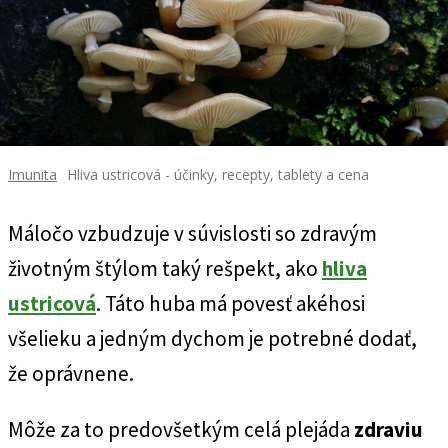
Imunita
Hliva ustricová - účinky, recepty, tablety a cena
Máločo vzbudzuje v súvislosti so zdravým
životným štýlom taký rešpekt, ako
hliva
ustricová
. Táto huba má povesť akéhosi
všelieku a jedným dychom je potrebné dodať,
že oprávnene.
Môže za to predovšetkým celá plejáda
zdraviu