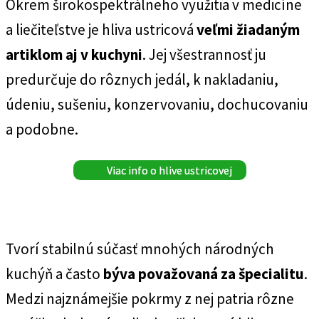
Okrem širokospektrálneho využitia v medicíne
a liečiteľstve je hliva ustricová
veľmi žiadaným
artiklom aj v kuchyni
. Jej všestrannosť ju
predurčuje do rôznych jedál, k nakladaniu,
údeniu, sušeniu, konzervovaniu, dochucovaniu
a podobne.
Viac info o hlive ustricovej
Tvorí stabilnú súčasť mnohých národných
kuchýň a často
býva považovaná za špecialitu
.
Medzi najznámejšie pokrmy z nej patria rôzne