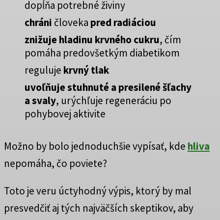
dopĺňa potrebné živiny
chráni
človeka
pred radiáciou
znižuje hladinu krvného cukru
, čím
pomáha predovšetkým diabetikom
reguluje
krvný tlak
uvoľňuje stuhnuté a presilené šľachy
a svaly
, urýchľuje regeneráciu po
pohybovej aktivite
Možno by bolo jednoduchšie vypísať, kde
hliva
nepomáha, čo poviete?
Toto je veru úctyhodný výpis, ktorý by mal
presvedčiť aj tých najväčších skeptikov, aby