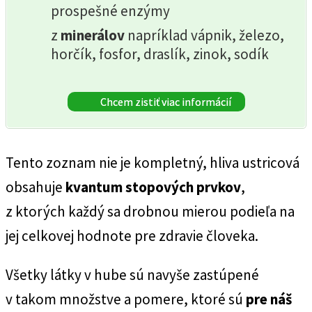
prospešné enzýmy
z
minerálov
napríklad vápnik, železo,
horčík, fosfor, draslík, zinok, sodík
Chcem zistiť viac informácií
Tento zoznam nie je kompletný, hliva ustricová
obsahuje
kvantum stopových prvkov
,
z ktorých každý sa drobnou mierou podieľa na
jej celkovej hodnote pre zdravie človeka.
Všetky látky v hube sú navyše zastúpené
v takom množstve a pomere, ktoré sú
pre náš