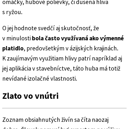
omáčky, hubové polievky, či dusená hliva
s ryžou.
O jej hodnote svedčí aj skutočnosť, že
v minulosti
bola často využívaná ako výmenné
platidlo
, predovšetkým v ázijských krajinách.
K zaujímavým využitiam hlivy patrí napríklad aj
jej aplikácia v stavebníctve, táto huba má totiž
nevídané izolačné vlastnosti.
Zlato vo vnútri
Zoznam obsiahnutých živín sa číta naozaj