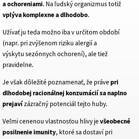
a ochoreniami
. Na ľudský organizmus totiž
vplýva komplexne a dlhodobo
.
Užívať ju teda možno iba v určitom období
(napr. pri zvýšenom riziku alergií a
výskytu sezónnych ochorení), ale tiež
pravidelne.
Je však dôležité poznamenať, že práve
pri
dlhodobej racionálnej konzumácií sa naplno
prejaví
zázračný potenciál tejto huby.
Veľmi cenenou vlastnosťou hlivy je
všeobecné
posilnenie imunity
, ktoré sa dostaví pri