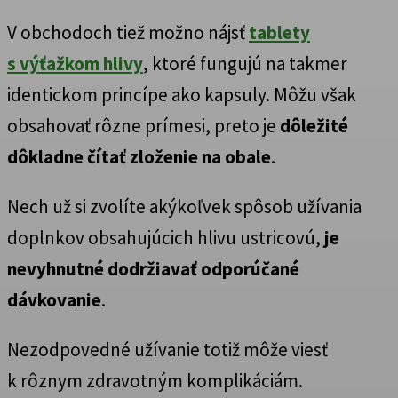
V obchodoch tiež možno nájsť
tablety
s výťažkom hlivy
, ktoré fungujú na takmer
identickom princípe ako kapsuly. Môžu však
obsahovať rôzne prímesi, preto je
dôležité
dôkladne čítať zloženie na obale
.
Nech už si zvolíte akýkoľvek spôsob užívania
doplnkov obsahujúcich hlivu ustricovú,
je
nevyhnutné dodržiavať odporúčané
dávkovanie
.
Nezodpovedné užívanie totiž môže viesť
k rôznym zdravotným komplikáciám.