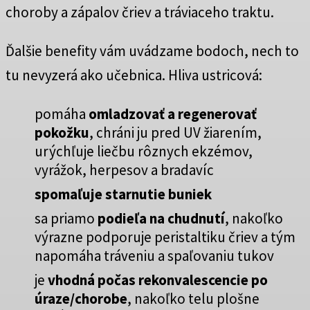
choroby a zápalov čriev a tráviaceho traktu.
Ďalšie benefity vám uvádzame bodoch, nech to
tu nevyzerá ako učebnica. Hliva ustricová:
pomáha
omladzovať a regenerovať
pokožku
, chráni ju pred UV žiarením,
urýchľuje liečbu rôznych ekzémov,
vyrážok, herpesov a bradavíc
spomaľuje starnutie buniek
sa priamo
podieľa na chudnutí
, nakoľko
výrazne podporuje peristaltiku čriev a tým
napomáha tráveniu a spaľovaniu tukov
je
vhodná počas rekonvalescencie po
úraze/chorobe
, nakoľko telu plošne