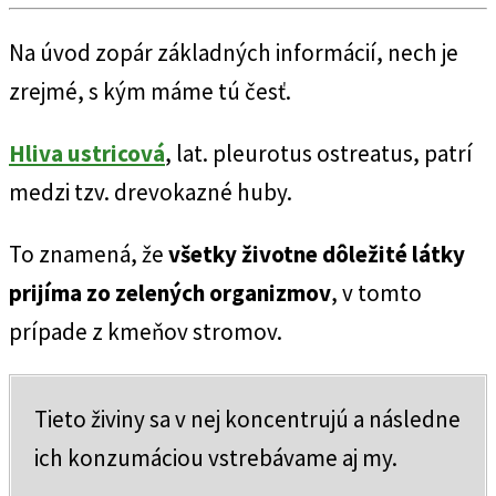
Na úvod zopár základných informácií, nech je
zrejmé, s kým máme tú česť.
Hliva ustricová
, lat. pleurotus ostreatus, patrí
medzi tzv. drevokazné huby.
To znamená, že
všetky životne dôležité látky
prijíma zo zelených organizmov
, v tomto
prípade z kmeňov stromov.
Tieto živiny sa v nej koncentrujú a následne
ich konzumáciou vstrebávame aj my.