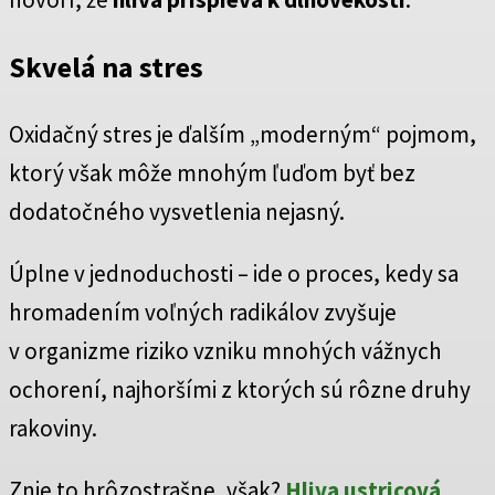
Skvelá na stres
Oxidačný stres je ďalším „moderným“ pojmom,
ktorý však môže mnohým ľuďom byť bez
dodatočného vysvetlenia nejasný.
Úplne v jednoduchosti – ide o proces, kedy sa
hromadením voľných radikálov zvyšuje
v organizme riziko vzniku mnohých vážnych
ochorení, najhoršími z ktorých sú rôzne druhy
rakoviny.
Znie to hrôzostrašne, však?
Hliva ustricová