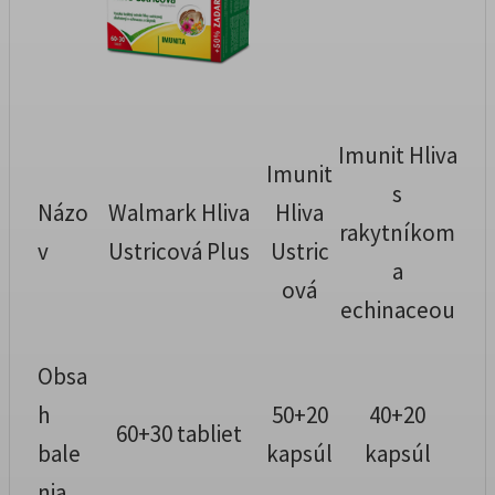
Imunit Hliva
Imunit
s
Názo
Walmark Hliva
Hliva
rakytníkom
v
Ustricová Plus
Ustric
a
ová
echinaceou
Obsa
h
50+20
40+20
60+30 tabliet
bale
kapsúl
kapsúl
nia