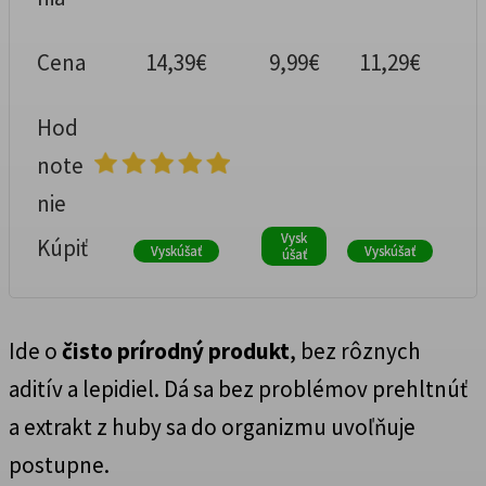
Cena
14,39€
9,99€
11,29€
Hod
note
nie
Vysk
Kúpiť
Vyskúšať
Vyskúšať
úšať
Ide o
čisto prírodný produkt
, bez rôznych
aditív a lepidiel. Dá sa bez problémov prehltnúť
a extrakt z huby sa do organizmu uvoľňuje
postupne.