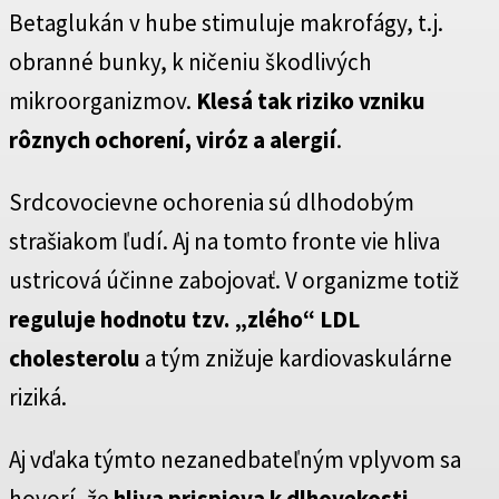
Betaglukán v hube stimuluje makrofágy, t.j.
obranné bunky, k ničeniu škodlivých
mikroorganizmov.
Klesá tak riziko vzniku
rôznych ochorení, viróz a alergií
.
Srdcovocievne ochorenia sú dlhodobým
strašiakom ľudí. Aj na tomto fronte vie hliva
ustricová účinne zabojovať. V organizme totiž
reguluje hodnotu tzv. „zlého“ LDL
cholesterolu
a tým znižuje kardiovaskulárne
riziká.
Aj vďaka týmto nezanedbateľným vplyvom sa
hovorí, že
hliva prispieva k dlhovekosti
.