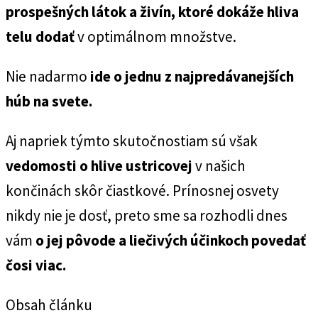
prospešných látok a živín, ktoré dokáže hliva
telu dodať
v optimálnom množstve.
Nie nadarmo
ide o jednu z najpredávanejších
húb na svete.
Aj napriek týmto skutočnostiam sú však
vedomosti o hlive ustricovej
v našich
končinách skôr čiastkové. Prínosnej osvety
nikdy nie je dosť, preto sme sa rozhodli dnes
vám
o jej pôvode a liečivých účinkoch povedať
čosi viac.
Obsah článku