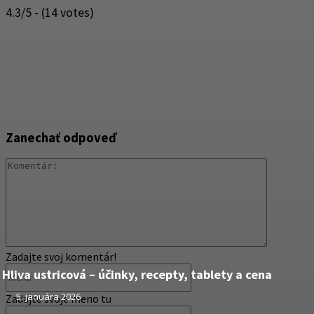
4.3/5 - (14 votes)
Zanechať odpoveď
Komentár
Zadajte svoj komentár!
Meno:
Hliva ustricová – účinky, recepty, tablety a cena
5. januára 2026
Zadajte svoje meno tu
Email: