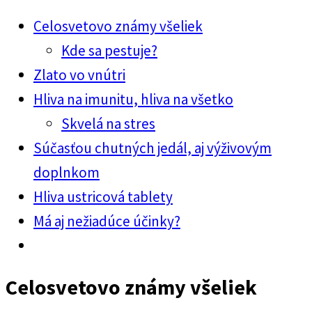
Celosvetovo známy všeliek
Kde sa pestuje?
Zlato vo vnútri
Hliva na imunitu, hliva na všetko
Skvelá na stres
Súčasťou chutných jedál, aj výživovým
doplnkom
Hliva ustricová tablety
Má aj nežiadúce účinky?
Celosvetovo známy všeliek