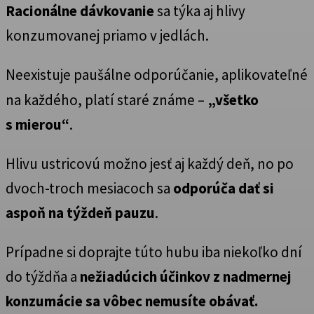
Racionálne dávkovanie
sa týka aj hlivy
konzumovanej priamo v jedlách.
Neexistuje paušálne odporúčanie, aplikovateľné
na každého,
platí staré známe –
„všetko
s mierou“
.
Hlivu ustricovú možno jesť aj každý deň, no po
dvoch-troch mesiacoch sa
odporúča dať si
aspoň na týždeň pauzu
.
Prípadne si doprajte túto hubu iba niekoľko dní
do týždňa a
nežiadúcich účinkov z nadmernej
konzumácie sa vôbec nemusíte obávať.