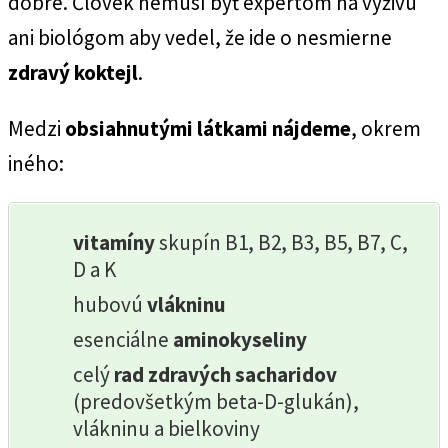
dobre. Človek nemusí byť expertom na výživu
ani biológom aby vedel, že ide o nesmierne
zdravý koktejl
.
Medzi
obsiahnutými látkami nájdeme
, okrem
iného:
vitamíny
skupín B1, B2, B3, B5, B7, C,
D a K
hubovú
vlákninu
esenciálne
aminokyseliny
celý
rad zdravých sacharidov
(predovšetkým beta-D-glukán),
vlákninu a bielkoviny