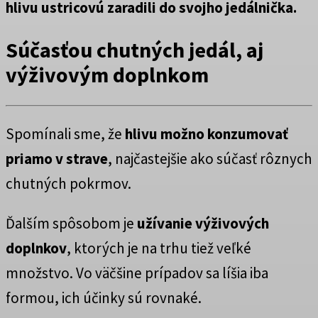
hlivu ustricovú zaradili do svojho jedálnička.
Súčasťou chutných jedál, aj
výživovým doplnkom
Spomínali sme, že
hlivu možno konzumovať
priamo v strave
, najčastejšie ako súčasť rôznych
chutných pokrmov.
Ďalším spôsobom je
užívanie výživových
doplnkov
, ktorých je na trhu tiež veľké
množstvo. Vo väčšine prípadov sa líšia iba
formou, ich účinky sú rovnaké.