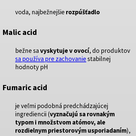
voda, najbežnejšie
rozpúšťadlo
Malic acid
bežne sa
vyskytuje v ovocí
, do produktov
sa používa pre zachovanie
stabilnej
hodnoty pH
Fumaric acid
je veľmi podobná predchádzajúcej
ingrediencii (
vyznačujú sa rovnakým
typom i množstvom atómov, ale
rozdielnym priestorovým usporiadaním
),