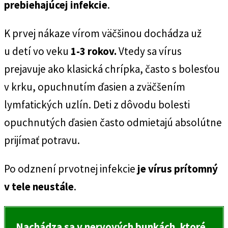
prebiehajúcej infekcie
.
K prvej nákaze vírom väčšinou dochádza už
u detí vo veku
1-3 rokov.
Vtedy sa vírus
prejavuje ako klasická chrípka, často s bolesťou
v krku, opuchnutím ďasien a zväčšením
lymfatických uzlín. Deti z dôvodu bolesti
opuchnutých ďasien často odmietajú absolútne
prijímať potravu.
Po odznení prvotnej infekcie
je vírus prítomný
v tele neustále
.
Nachádza sa v nervových bunkách, ktoré