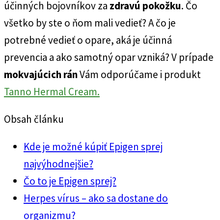
účinných bojovníkov za
zdravú pokožku
. Čo
všetko by ste o ňom mali vedieť? A čo je
potrebné vedieť o opare, aká je účinná
prevencia a ako samotný opar vzniká? V prípade
mokvajúcich rán
Vám odporúčame i produkt
Tanno Hermal Cream.
Obsah článku
Kde je možné kúpiť Epigen sprej
najvýhodnejšie?
Čo to je Epigen sprej?
Herpes vírus – ako sa dostane do
organizmu?