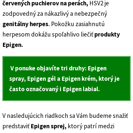
červených puchierov na perách,
HSV2 je
zodpovedný za nákazlivý a nebezpečný
genitálny herpes
. Pokožku zasiahnutú
herpesom dokážu spoľahlivo liečiť
produkty
Epigen.
V ponuke objavíte tri druhy: Epigen
spray, Epigen gél a Epigen krém, ktorý je
často označovaný i Epigen labial.
V nasledujúcich riadkoch sa Vám budeme snažiť
predstaviť
Epigen sprej,
ktorý patrí medzi