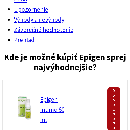
Upozornenie
Výhody a nevýhody
Záverečné hodnotenie
Prehľad
Kde je možné kúpiť Epigen sprej
najvýhodnejšie?
D
o
Epigen
o
b
Intimo 60
c
h
o
ml
d
u