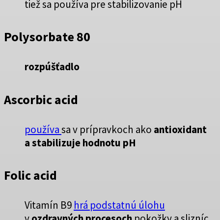
tiež sa používa pre stabilizovanie pH
Polysorbate 80
rozpúšťadlo
Ascorbic acid
používa
sa v prípravkoch ako
antioxidant
a stabilizuje hodnotu pH
Folic acid
Vitamín B9
hrá podstatnú úlohu
v
ozdravných procesoch
pokožky a slizníc