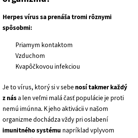
Herpes vírus sa prenáša tromi rôznymi
spôsobmi:
Priamym kontaktom
Vzduchom
Kvapôčkovou infekciou
Je to vírus, ktorý si v sebe
nosí takmer každý
z nás
a len veľmi malá časť populácie je proti
nemú imúnna. K jeho aktivácii v našom
organizme dochádza vždy pri oslabení
imunitného systému
napríklad vplyvom