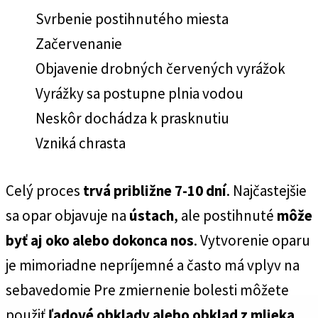
Svrbenie postihnutého miesta
Začervenanie
Objavenie drobných červených vyrážok
Vyrážky sa postupne plnia vodou
Neskôr dochádza k prasknutiu
Vzniká chrasta
Celý proces
trvá približne 7-10 dní
. Najčastejšie
sa opar objavuje na
ústach
, ale postihnuté
môže
byť aj oko alebo dokonca nos
. Vytvorenie oparu
je mimoriadne nepríjemné a často má vplyv na
sebavedomie Pre zmiernenie bolesti môžete
použiť
ľadové obklady alebo obklad z mlieka
.