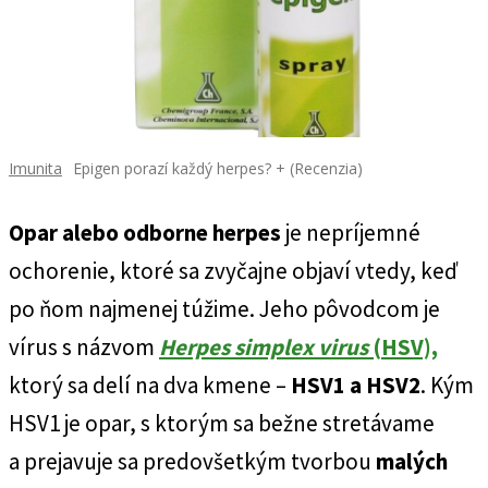
Imunita
Epigen porazí každý herpes? + (Recenzia)
Opar alebo odborne herpes
je nepríjemné
ochorenie, ktoré sa zvyčajne objaví vtedy, keď
po ňom najmenej túžime. Jeho pôvodcom je
vírus s názvom
Herpes simplex virus
(HSV),
ktorý sa delí na dva kmene –
HSV1 a HSV2
. Kým
HSV1 je opar, s ktorým sa bežne stretávame
a prejavuje sa predovšetkým tvorbou
malých