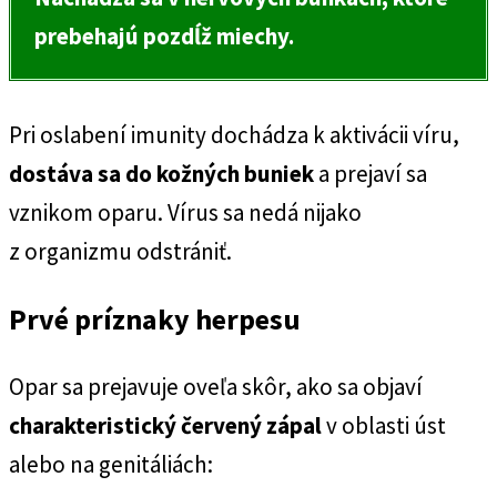
prebehajú pozdĺž miechy.
Pri oslabení imunity dochádza k aktivácii víru,
dostáva sa do kožných buniek
a prejaví sa
vznikom oparu. Vírus sa nedá nijako
z organizmu odstrániť.
Prvé príznaky herpesu
Opar sa prejavuje oveľa skôr, ako sa objaví
charakteristický červený zápal
v oblasti úst
alebo na genitáliách: