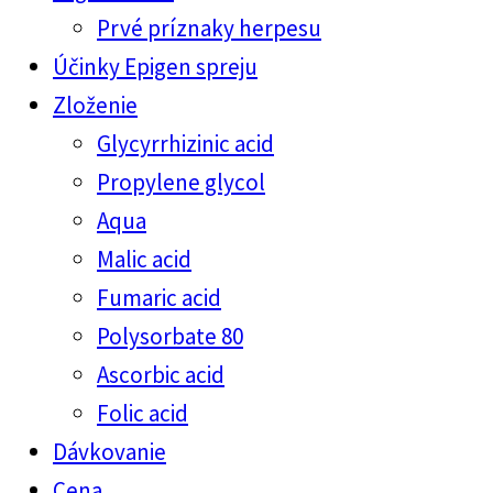
Prvé príznaky herpesu
Účinky Epigen spreju
Zloženie
Glycyrrhizinic acid
Propylene glycol
Aqua
Malic acid
Fumaric acid
Polysorbate 80
Ascorbic acid
Folic acid
Dávkovanie
Cena