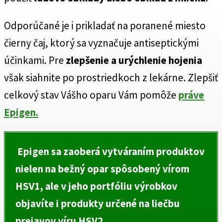
Odporúčané je i prikladať na poranené miesto
čierny čaj, ktorý sa vyznačuje antiseptickými
účinkami. Pre
zlepšenie a urýchlenie hojenia
však siahnite po prostriedkoch z lekárne. Zlepšiť
celkový stav Vášho oparu Vám pomôže
práve
Epigen.
Epigen sa zaoberá vytváraním produktov
nielen na bežný opar spôsobený vírom
HSV1, ale v jeho portfóliu výrobkov
objavíte i produkty určené na liečbu
prejavov víru HSV2.