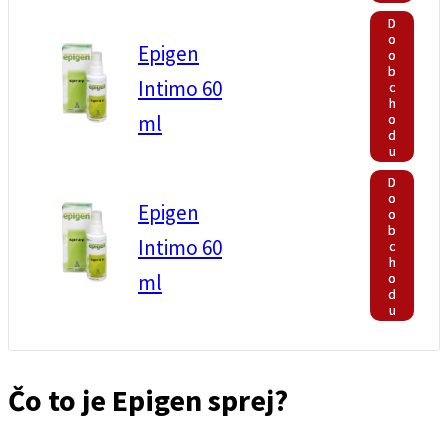
D
o
Epigen
o
b
Intimo 60
c
h
o
ml
d
u
D
o
Epigen
o
b
Intimo 60
c
h
o
ml
d
u
Čo to je Epigen sprej?