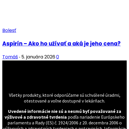
Bolesť
Aspirín – Ako ho užívať a aká je jeho cena?
Tomáš
5. januára 2026
0
-
Všetky produkty, ktoré odporúčame sú schválené úradmi,
otestované a voľne dostupné v lekárňach.
Uvedené informácie nie sú a nesmú byť považované za
výživové a zdravotné tvrdenia
podľa nariadenie Európskeho
parlamentu a Rady (ES) č. 1924/2006 z 20. decembra 2006 o
výživových a zdravotných tvrdeniach o potravinách. Informácie