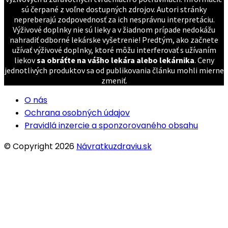
sú čerpané z voľne dostupných zdrojov. Autori stránky
nepreberajú zodpovednosť za ich nesprávnu interpretáciu.
Výživové doplnky nie sú lieky a v žiadnom prípade nedokážu
nahradiť odborné lekárske vyšetrenie! Predtým, ako začnete
užívať výživové doplnky, ktoré môžu interferovať s užívaním
liekov
sa obráťte na vášho lekára alebo lekárnika
. Ceny
jednotlivých produktov sa od publikovania článku mohli mierne
zmeniť.
O nás
Ochrana osobných údajov
Pravidlá inzercie a sponzorovaného obsahu
© Copyright 2026
Návratkuzdraviu.sk