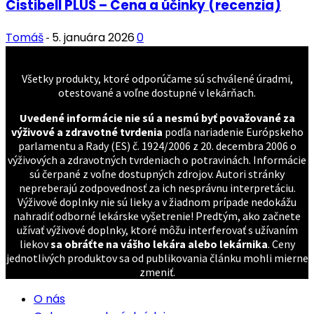
Cistibell PLUS – Cena a účinky (recenzia)
Tomáš
5. januára 2026
0
-
Všetky produkty, ktoré odporúčame sú schválené úradmi,
otestované a voľne dostupné v lekárňach.
Uvedené informácie nie sú a nesmú byť považované za
výživové a zdravotné tvrdenia
podľa nariadenie Európskeho
parlamentu a Rady (ES) č. 1924/2006 z 20. decembra 2006 o
výživových a zdravotných tvrdeniach o potravinách. Informácie
sú čerpané z voľne dostupných zdrojov. Autori stránky
nepreberajú zodpovednosť za ich nesprávnu interpretáciu.
Výživové doplnky nie sú lieky a v žiadnom prípade nedokážu
nahradiť odborné lekárske vyšetrenie! Predtým, ako začnete
užívať výživové doplnky, ktoré môžu interferovať s užívaním
liekov
sa obráťte na vášho lekára alebo lekárnika
. Ceny
jednotlivých produktov sa od publikovania článku mohli mierne
zmeniť.
O nás