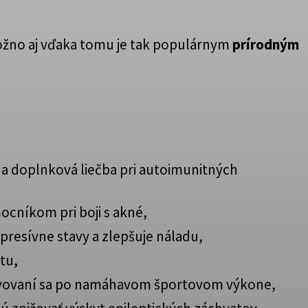
žno aj vďaka tomu je tak populárnym
prírodným
 a doplnková liečba pri autoimunitných
cníkom pri boji s akné,
presívne stavy a zlepšuje náladu,
tu,
tavovaní sa po namáhavom športovom výkone,