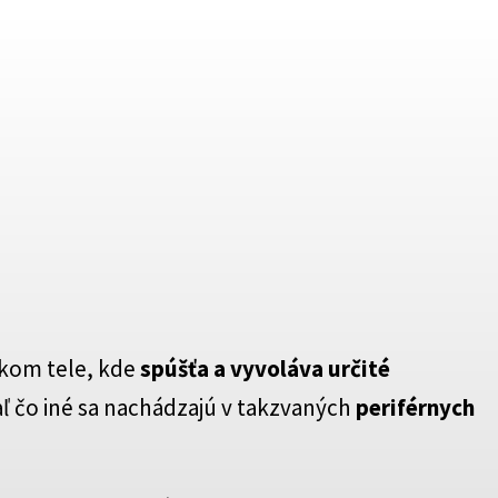
kom tele, kde
spúšťa a vyvoláva určité
aľ čo iné sa nachádzajú v takzvaných
periférnych