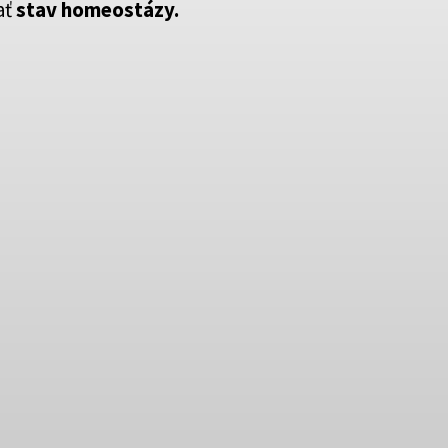
ať
stav homeostázy.