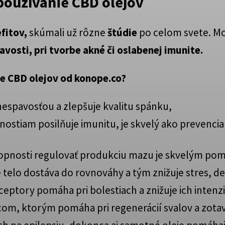
používanie CBD olejov
fitov,
skúmali už rôzne
štúdie
po celom svete. Mo
avosti, pri tvorbe akné či oslabenej imunite.
ie CBD olejov od konope.co?
nespavosťou a zlepšuje kvalitu spánku,
nostiam posilňuje imunitu, je skvelý ako prevencia
pnosti regulovať produkciu mazu je skvelým pomo
 telo dostáva do rovnováhy a tým znižuje stres, de
ptory pomáha pri bolestiach a znižuje ich intenzi
com, ktorým pomáha pri regenerácií svalov a zo