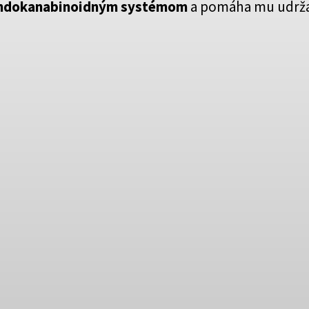
endokanabinoidným systémom
a pomáha mu udrž