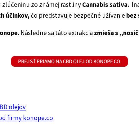
zlúčeninu zo známej rastliny
Cannabis sativa.
In
h účinkov,
čo predstavuje bezpečné užívanie
bez 
 konope.
Následne sa táto extrakcia
zmieša
s „nosi
PREJSŤ PRIAMO NA CBD OLEJ OD KONOPE CO.
CBD olejov
od firmy konope.co