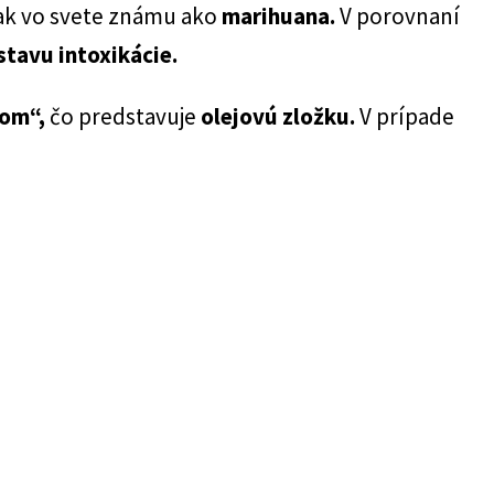
ak vo svete známu ako
marihuana.
V porovnaní
stavu intoxikácie.
čom“,
čo predstavuje
olejovú zložku.
V prípade