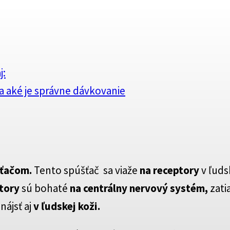
j:
a aké je správne dávkovanie
ťačom.
Tento spúšťač sa viaže
na receptory
v ľuds
tory
sú bohaté
na centrálny nervový systém,
zati
ájsť aj
v ľudskej koži.