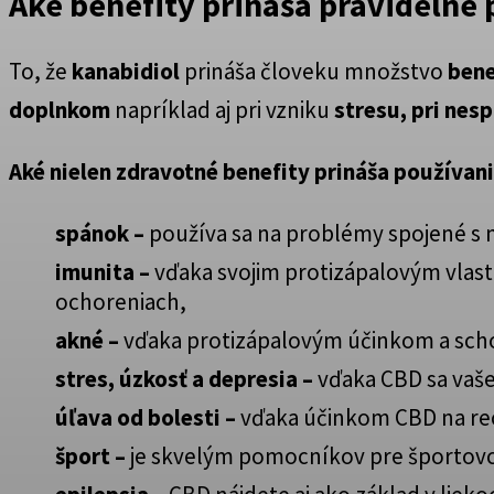
Aké benefity prináša pravidelné 
To, že
kanabidiol
prináša človeku množstvo
bene
doplnkom
napríklad aj pri vzniku
stresu, pri nesp
Aké nielen zdravotné benefity prináša používan
spánok –
používa sa na problémy spojené s 
imunita –
vďaka svojim protizápalovým vlast
ochoreniach,
akné –
vďaka protizápalovým účinkom a scho
stres, úzkosť a depresia –
vďaka CBD sa vaše
úľava od bolesti –
vďaka účinkom CBD na rece
šport –
je skvelým pomocníkov pre športov