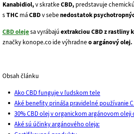
Kanabidiol,
v skratke
CBD,
predstavuje chemickú 
s
THC
má
CBD
v sebe
nedostatok psychotropnýc
CBD oleje
sa vyrábajú
extrakciou CBD z rastliny
značky konope.co ide výhradne
o argánový olej.
Obsah článku
Ako CBD funguje v ľudskom tele
Aké benefity prináša pravidelné používanie 
30% CBD olej v organickom argánovom oleji 
Aké sú účinky argánového oleja: