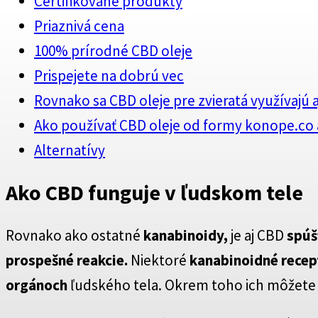
Certifikované produkty
Priaznivá cena
100% prírodné CBD oleje
Prispejete na dobrú vec
Rovnako sa CBD oleje pre zvieratá využívajú a
Ako používať CBD oleje od formy konope.co 
Alternatívy
Ako CBD funguje v ľudskom tele
Rovnako ako ostatné
kanabinoidy,
je aj CBD
spúš
prospešné reakcie.
Niektoré
kanabinoidné recep
orgánoch
ľudského tela. Okrem toho ich môžete n