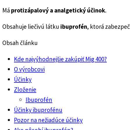
Má
protizápalový a analgetický účinok
.
Obsahuje liečivú látku
ibuprofén
, ktorá zabezpeč
Obsah článku
Kde najvýhodnejšie zakúpiť Mig 400?
O výrobcovi
Účinky
Zloženie
Ibuprofén
Účinky ibuprofénu
Pozor na nežiadúce účinky