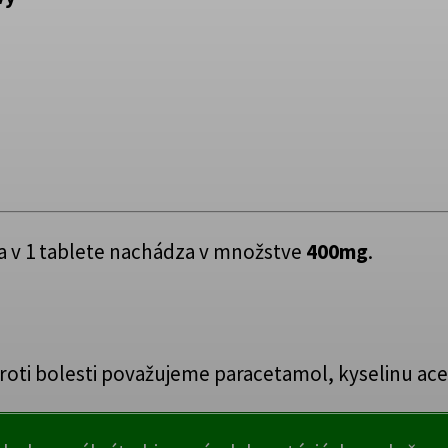
sa v 1 tablete nachádza v množstve
400mg
.
proti bolesti považujeme paracetamol, kyselinu ace