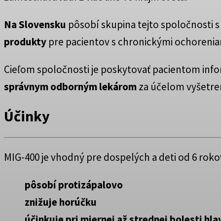
Na Slovensku
pôsobí skupina tejto spoločnosti
produkty
pre pacientov s chronickými ochorenia
Cieľom spoločnosti je poskytovať pacientom inf
správnym odborným lekárom
za účelom vyšetreni
Účinky
MIG-400 je vhodný pre dospelých a deti od 6 roko
pôsobí protizápalovo
znižuje horúčku
účinkuje pri miernej až strednej bolesti hla