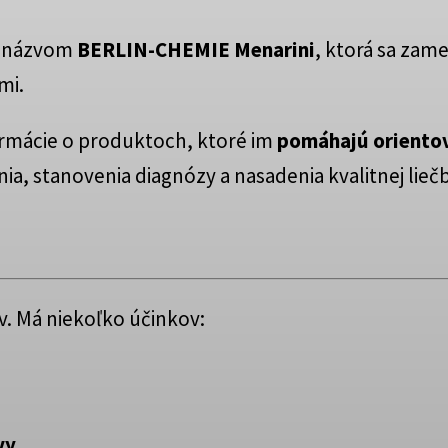
 s názvom
BERLIN-CHEMIE Menarini
, ktorá sa zame
mi.
ormácie o produktoch, ktoré im
pomáhajú orientov
a, stanovenia diagnózy a nasadenia kvalitnej liečb
v. Má niekoľko účinkov:
vy