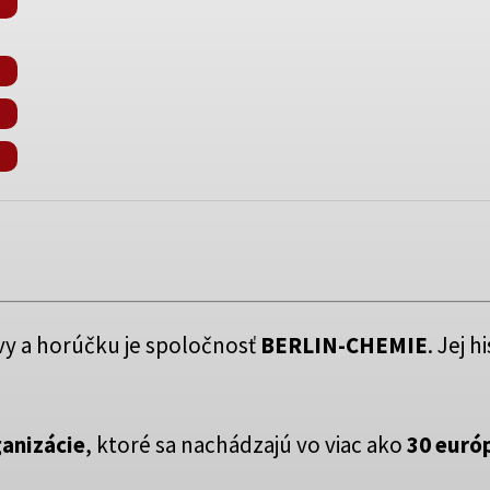
vy a horúčku je spoločnosť
BERLIN-CHEMIE
. Jej h
ganizácie
, ktoré sa nachádzajú vo viac ako
30 euró