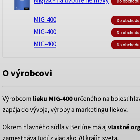
Migrax - na uvoľnenie hlavy
Do obchodu
MIG-400
Do obchodu
MIG-400
Do obchodu
MIG-400
Do obchodu
O výrobcovi
Výrobcom
lieku MIG-400
určeného na bolesť hla
zapája do vývoja, výroby a marketingu liekov.
Okrem hlavného sídla v Berlíne má aj
vlastné or
zamestnáva ľudí z viac ako 70 krajín sveta.