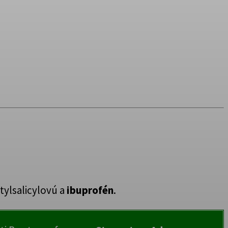
tylsalicylovú a
ibuprofén
.