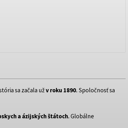
istória sa začala už
v roku 1890
. Spoločnosť sa
pskych a ázijských štátoch
. Globálne