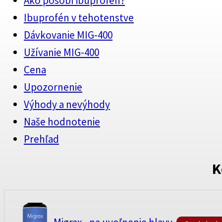
Ako pôsobí ibuprofén?
Ibuprofén v tehotenstve
Dávkovanie MIG-400
Užívanie MIG-400
Cena
Upozornenie
Výhody a nevýhody
Naše hodnotenie
Prehľad
K