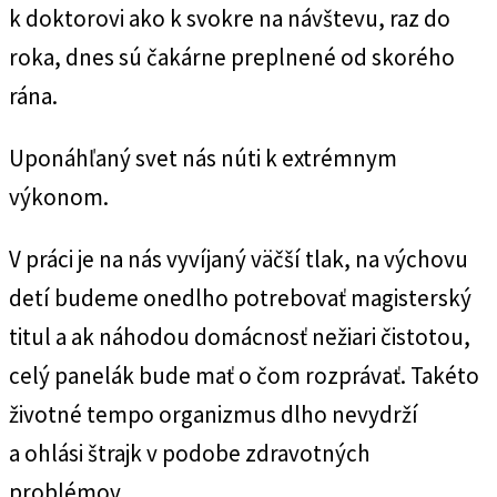
k doktorovi ako k svokre na návštevu, raz do
roka, dnes sú čakárne preplnené od skorého
rána.
Uponáhľaný svet nás núti k extrémnym
výkonom.
V práci je na nás vyvíjaný väčší tlak, na výchovu
detí budeme onedlho potrebovať magisterský
titul a ak náhodou domácnosť nežiari čistotou,
celý panelák bude mať o čom rozprávať. Takéto
životné tempo organizmus dlho nevydrží
a ohlási štrajk v podobe zdravotných
problémov.