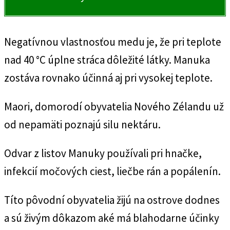
Negatívnou vlastnosťou medu je, že pri teplote
nad 40 °C úplne stráca dôležité látky. Manuka
zostáva rovnako účinná aj pri vysokej teplote.
Maori, domorodí obyvatelia Nového Zélandu už
od nepamäti poznajú silu nektáru.
Odvar z listov Manuky používali pri hnačke,
infekcií močových ciest, liečbe rán a popálenín.
Títo pôvodní obyvatelia žijú na ostrove dodnes
a sú živým dôkazom aké má blahodarne účinky