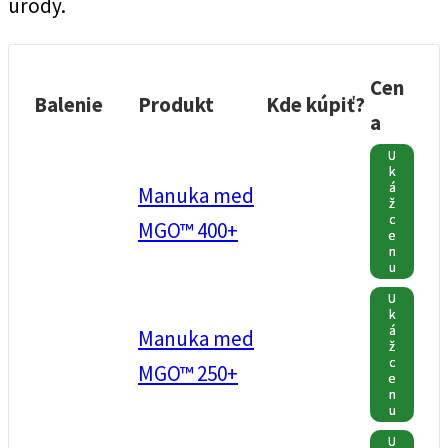
úrody.
Cen
Balenie
Produkt
Kde kúpiť?
a
U
k
á
Manuka med
ž
c
MGO™ 400+
e
n
u
U
k
á
Manuka med
ž
c
MGO™ 250+
e
n
u
U