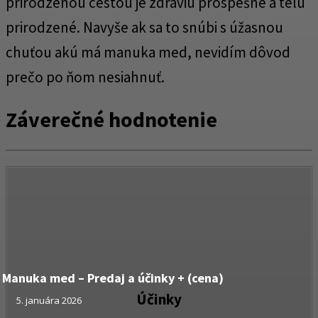
prirodzenou cestou je zdraviu prospešné a telu
prirodzené. Navyše ak sa to snúbi s úžasnou
chuťou akú má manuka med, nevidím dôvod
prečo po ňom nesiahnuť.
Záverečné hodnotenie
Manuka med – Predaj a účinky + (cena)
Účinky
5. januára 2026