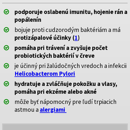
podporuje oslabenú imunitu, hojenie rán a
popálenín
bojuje proti cudzorodým baktériám a má
protizápalové účinky (
1
)
pomáha pri trávení a zvyšuje počet
probiotických baktérií v čreve
je účinný pri žalúdočných vredoch a infekcii
Helicobacterom Pylori
hydratuje a zvláčňuje pokožku a vlasy,
pomáha pri ekzéme alebo akné
môže byť nápomocný pre ľudí trpiacich
astmou a
alergiami