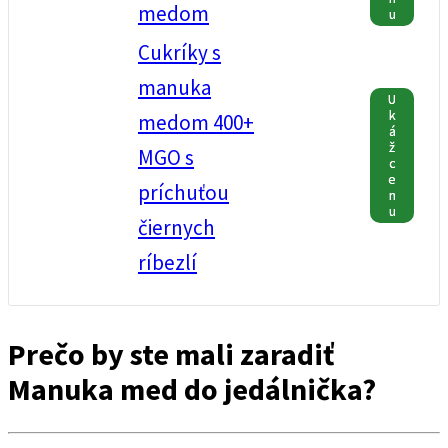
medom
u
Cukríky s
manuka
U
k
medom 400+
á
ž
MGO s
c
e
príchuťou
n
u
čiernych
ríbezlí
Prečo by ste mali zaradiť
Manuka med do jedálnička?