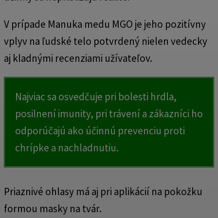
V prípade Manuka medu MGO je jeho pozitívny
vplyv na ľudské telo potvrdený nielen vedecky
aj kladnými recenziami užívateľov.
Najviac sa osvedčuje pri bolesti hrdla,
posilnení imunity, pri trávení a zákazníci ho
odporúčajú ako účinnú prevenciu proti
chrípke a nachladnutiu.
Priaznivé ohlasy má aj pri aplikácií na pokožku
formou masky na tvár.