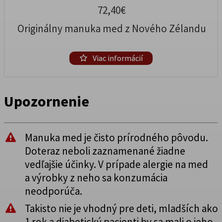
72,40€
Originálny manuka med z Nového Zélandu
Viac informácií
Upozornenie
Manuka med je čisto prírodného pôvodu.
Doteraz neboli zaznamenané žiadne
vedľajšie účinky. V prípade alergie na med
a výrobky z neho sa konzumácia
neodporúča.
Takisto nie je vhodný pre deti, mladších ako
1 rok a diabetický pacienti by sa mali o jeho