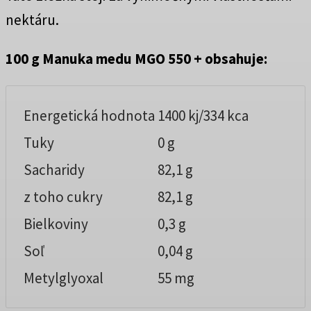
nektáru.
100 g Manuka medu MGO 550 + obsahuje:
Energetická hodnota
1400 kj/334 kca
Tuky
0 g
Sacharidy
82,1 g
z toho cukry
82,1 g
Bielkoviny
0,3 g
Soľ
0,04 g
Metylglyoxal
55 mg