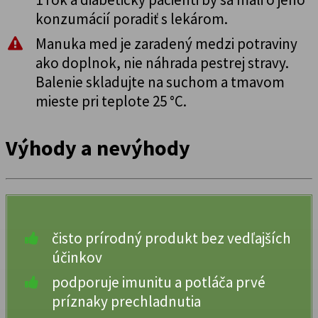
konzumácií poradiť s lekárom.
Manuka med je zaradený medzi potraviny
ako doplnok, nie náhrada pestrej stravy.
Balenie skladujte na suchom a tmavom
mieste pri teplote 25 °C.
Výhody a nevýhody
čisto prírodný produkt bez vedľajších
účinkov
podporuje imunitu a potláča prvé
príznaky prechladnutia