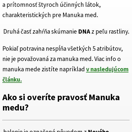
a prítomnosť štyroch účinných látok,
charakteristických pre Manuka med.
Druhá časť zahŕňa skúmanie
DNA
z peľu rastliny.
Pokiaľ potravina nespĺňa všetkých 5 atribútov,
nie je považovaná za manuka med. Viac info o
manuka mede zistíte napríklad
v nasledujúcom
článku.
Ako si overíte pravosť Manuka
medu?
balenie je označené pôvodom z
Nového