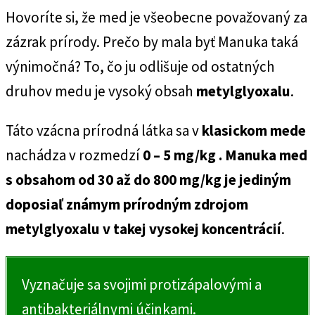
Hovoríte si, že med je všeobecne považovaný za
zázrak prírody. Prečo by mala byť Manuka taká
výnimočná? To, čo ju odlišuje od ostatných
druhov medu je vysoký obsah
metylglyoxalu
.
Táto vzácna prírodná látka sa v
klasickom mede
nachádza v rozmedzí
0 – 5 mg/kg
. Manuka med
s obsahom od 30 až do 800 mg/kg je jediným
doposiaľ známym prírodným zdrojom
metylglyoxalu v takej vysokej koncentrácií
.
Vyznačuje sa svojimi protizápalovými a
antibakteriálnymi účinkami.