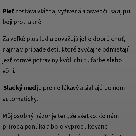
Pleť
zostáva vláčna, vyživená a osvedčil sa aj pri
boji proti akné.
Za veľké plus ľudia považujú jeho dobrú chuť,
najmä v prípade detí, ktoré zvyčajne odmietajú
jesť zdravé potraviny kvôli chuti, farbe alebo
vôni.
Sladký med
je pre ne lákavý a siahajú po ňom
automaticky.
Môj osobný názor je ten, že všetko, čo nám
príroda ponúka a bolo vyprodukované