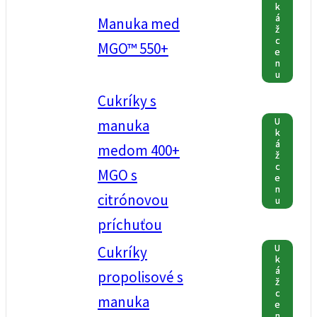
k
á
Manuka med
ž
c
MGO™ 550+
e
n
u
Cukríky s
U
manuka
k
á
medom 400+
ž
c
MGO s
e
n
citrónovou
u
príchuťou
U
Cukríky
k
á
propolisové s
ž
c
manuka
e
n