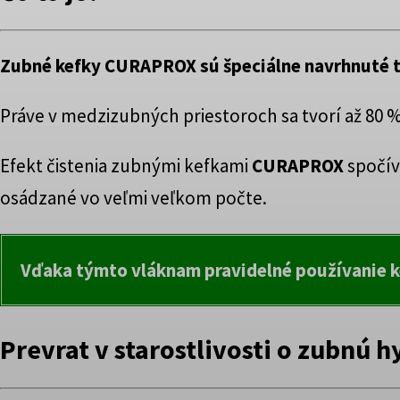
Zubné kefky CURAPROX
sú špeciálne navrhnuté t
Práve v medzizubných priestoroch sa tvorí až 80
Efekt čistenia zubnými kefkami
CURAPROX
spočív
osádzané vo veľmi veľkom počte.
Vďaka týmto vláknam pravidelné používanie k
Prevrat v starostlivosti o zubnú 