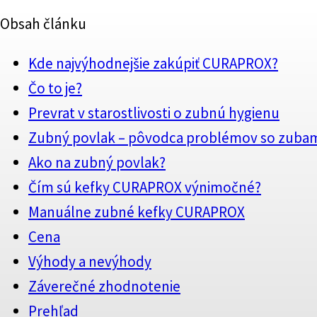
Obsah článku
Kde najvýhodnejšie zakúpiť CURAPROX?
Čo to je?
Prevrat v starostlivosti o zubnú hygienu
Zubný povlak – pôvodca problémov so zuba
Ako na zubný povlak?
Čím sú kefky CURAPROX výnimočné?
Manuálne zubné kefky CURAPROX
Cena
Výhody a nevýhody
Záverečné zhodnotenie
Prehľad