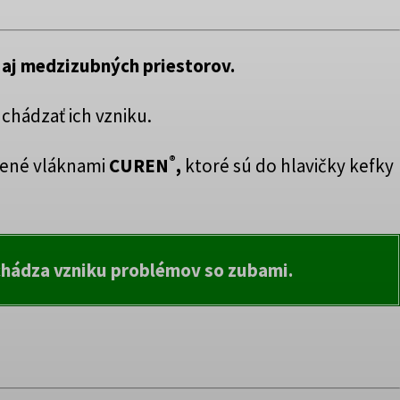
 aj medzizubných priestorov.
chádzať ich vzniku.
®
dené vláknami
CUREN
,
ktoré sú do hlavičky kefky
chádza vzniku problémov so zubami.