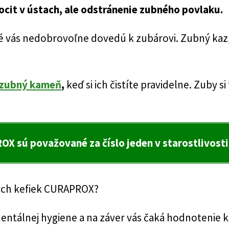
ocit v ústach, ale odstránenie zubného povlaku.
é vás nedobrovoľne dovedú k zubárovi. Zubný kaz, 
zubný kameň
,
keď si ich čistíte pravidelne. Zuby s
 sú považované za číslo jeden v starostlivosti
ných kefiek CURAPROX?
dentálnej hygiene a na záver vás čaká hodnotenie 