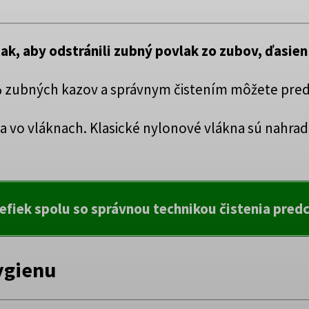
ak, aby odstránili
zubný povlak zo zubov, ďasien
 % zubných kazov a správnym čistením môžete pred
a vo vláknach. Klasické nylonové vlákna sú nahra
efiek spolu so správnou technikou čistenia pred
hygienu