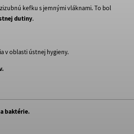
edzizubnú kefku s jemnými vláknami. To bol
stnej dutiny
.
 v oblasti ústnej hygieny.
v.
a baktérie.