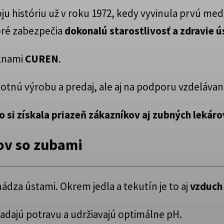
oju históriu už v roku 1972, kedy vyvinula prvú m
oré zabezpečia
dokonalú starostlivosť a zdravie ú
áknami
CUREN
.
tnú výrobu a predaj, ale aj na podporu vzdelávania
o si získala priazeň zákazníkov aj zubných lekáro
ov so zubami
ádza ústami. Okrem jedla a tekutín je to aj
vzduch 
ladajú potravu a udržiavajú optimálne pH.