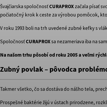
Švajčiarska spoločnosť
CURAPROX
začala písať sv
počiatočný krok k ceste za výrobou pomôcok, kt
V roku 1993 boli na trh uvedené zubné kefky s vl
Spoločnosť
CURAPROX
sa nezameriava iba na samo
Na našom trhu pôsobí od roku 2005
a veľmi rýchl
Zubný povlak – pôvodca problém
Takmer všetko, čo sa dostáva do nášho tela, prech
Prospešné baktérie žijú v ústach prirodzene, rozk