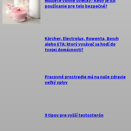
Milujete vonné sviečky? Kedy je ich
používanie pre telo bezpečné?
Kärcher, Electrolux, Rowenta, Bosch
alebo ETA: ktorý vysávač sa hodí do
tvojej domácnosti?
Pracovné prostredie má na naše zdravie
veľký vplyv
9 tipov pre vyšší testosterón