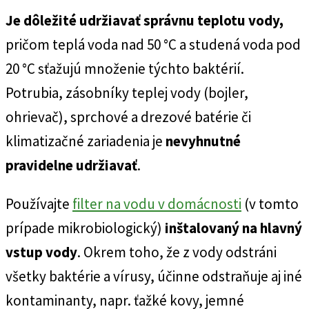
Je dôležité udržiavať správnu teplotu vody,
pričom teplá voda nad 50 °C a studená voda pod
20 °C sťažujú množenie týchto baktérií.
Potrubia, zásobníky teplej vody (bojler,
ohrievač), sprchové a drezové batérie či
klimatizačné zariadenia je
nevyhnutné
pravidelne udržiavať
.
Používajte
filter na vodu v domácnosti
(v tomto
prípade mikrobiologický)
inštalovaný na hlavný
vstup vody
. Okrem toho, že z vody odstráni
všetky baktérie a vírusy, účinne odstraňuje aj iné
kontaminanty, napr. ťažké kovy, jemné