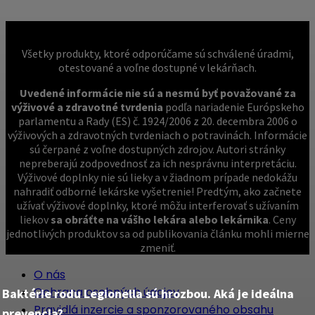
Všetky produkty, ktoré odporúčame sú schválené úradmi,
otestované a voľne dostupné v lekárňach.
Uvedené informácie nie sú a nesmú byť považované za
výživové a zdravotné tvrdenia
podľa nariadenie Európskeho
parlamentu a Rady (ES) č. 1924/2006 z 20. decembra 2006 o
výživových a zdravotných tvrdeniach o potravinách. Informácie
sú čerpané z voľne dostupných zdrojov. Autori stránky
nepreberajú zodpovednosť za ich nesprávnu interpretáciu.
Výživové doplnky nie sú lieky a v žiadnom prípade nedokážu
nahradiť odborné lekárske vyšetrenie! Predtým, ako začnete
užívať výživové doplnky, ktoré môžu interferovať s užívaním
liekov
sa obráťte na vášho lekára alebo lekárnika
. Ceny
jednotlivých produktov sa od publikovania článku mohli mierne
zmeniť.
O nás
Ochrana osobných údajov
Baktérie rodu Legionella sú hrozbou. Aká je ideálna
Pravidlá inzercie a sponzorovaného obsahu
prevencia?