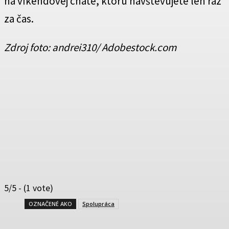
na víkendovej chate, ktorú navštevujete len raz
za čas.
Zdroj foto: andrei310/ Adobestock.com
5/5 - (1 vote)
OZNAČENÉ AKO
Spolupráca