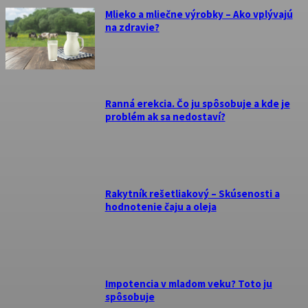
Mlieko a mliečne výrobky – Ako vplývajú
na zdravie?
Ranná erekcia. Čo ju spôsobuje a kde je
problém ak sa nedostaví?
Rakytník rešetliakový – Skúsenosti a
hodnotenie čaju a oleja
Impotencia v mladom veku? Toto ju
spôsobuje