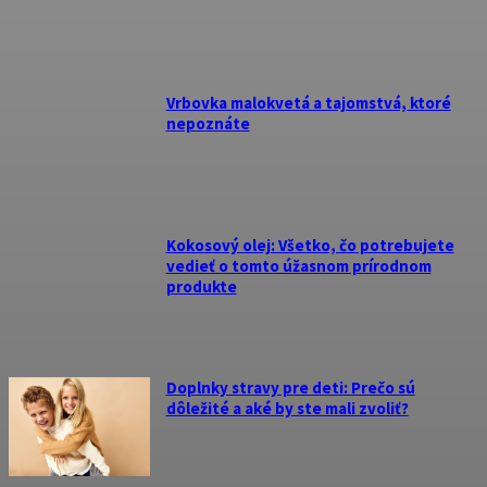
Vrbovka malokvetá a tajomstvá, ktoré
nepoznáte
Kokosový olej: Všetko, čo potrebujete
vedieť o tomto úžasnom prírodnom
produkte
Doplnky stravy pre deti: Prečo sú
dôležité a aké by ste mali zvoliť?