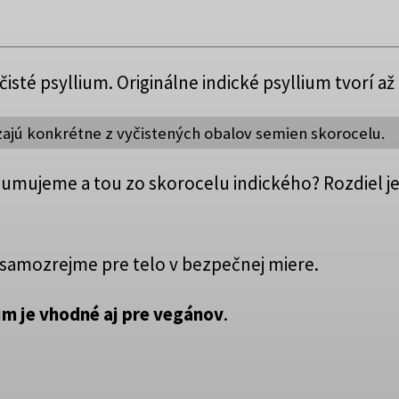
sté psyllium. Originálne indické psyllium tvorí až
zajú konkrétne z vyčistených obalov semien skorocelu.
umujeme a tou zo skorocelu indického? Rozdiel je
 samozrejme pre telo v bezpečnej miere.
um je vhodné aj pre vegánov
.