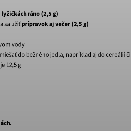
 lyžičkách ráno (2,5 g)
a sa užiť
prípravok aj večer (2,5 g)
tvom vody
iešať do bežného jedla, napríklad aj do cereálií či
e 12,5 g
tách.