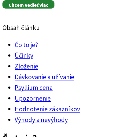
Chcem vedieť viac
Obsah článku
Čo to je?
Účinky
Zloženie
Dávkovanie a užívanie
Psyllium cena
Upozornenie
Hodnotenie zákazníkov
Výhody a nevýhody