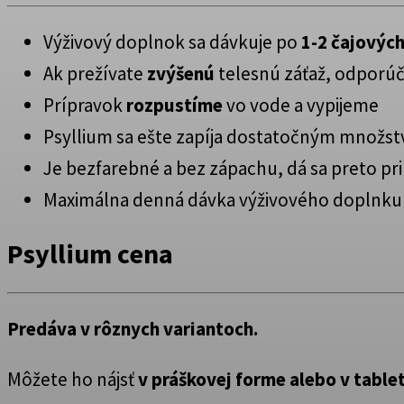
Výživový doplnok sa dávkuje po
1-2 čajových
Ak prežívate
zvýšenú
telesnú záťaž, odporúč
Prípravok
rozpustíme
vo vode a vypijeme
Psyllium sa ešte zapíja dostatočným množs
Je bezfarebné a bez zápachu, dá sa preto prim
Maximálna denná dávka výživového doplnku j
Psyllium cena
Predáva v rôznych variantoch.
Môžete ho nájsť
v práškovej forme alebo v table