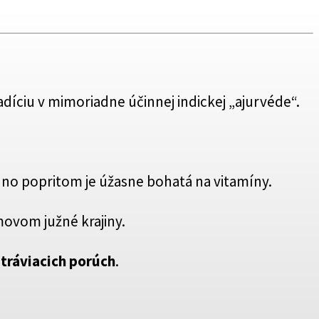
adíciu v mimoriadne účinnej indickej „ajurvéde“.
), no popritom je úžasne bohatá na vitamíny.
movom južné krajiny.
a
tráviacich porúch
.