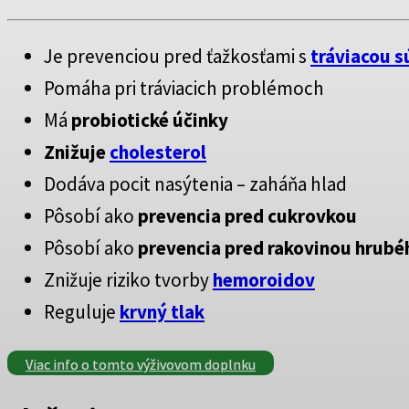
Je prevenciou pred ťažkosťami s
tráviacou 
Pomáha pri tráviacich problémoch
Má
probiotické účinky
Znižuje
cholesterol
Dodáva pocit nasýtenia – zaháňa hlad
Pôsobí ako
prevencia pred cukrovkou
Pôsobí ako
prevencia pred rakovinou hrubé
Znižuje riziko tvorby
hemoroidov
Reguluje
krvný tlak
Viac info o tomto výživovom doplnku