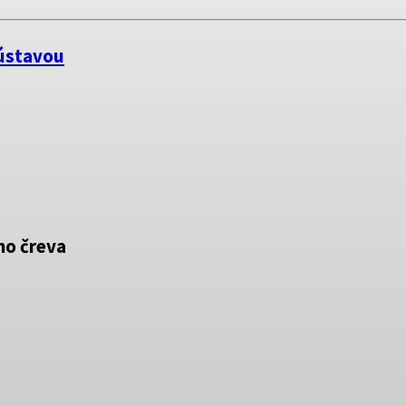
sústavou
ho čreva