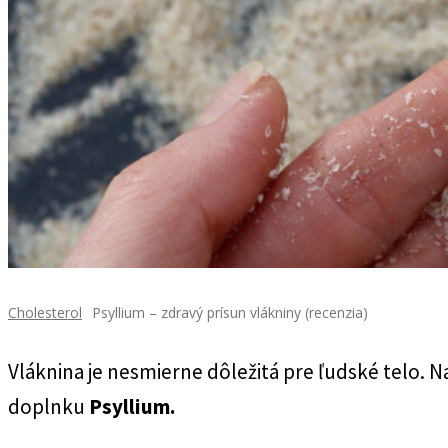
Cholesterol
Psyllium – zdravý prísun vlákniny (recenzia)
Vláknina je nesmierne dôležitá pre ľudské telo. N
doplnku
Psyllium.