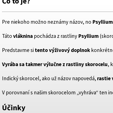
Čo to je?
Pre niekoho možno neznámy názov, no
Psyllium
Táto
vláknina
pochádza z rastliny
Psyllium
(skoro
Predstavme si
tento výživový doplnok
konkrétne
Vyrába sa takmer výlučne z rastliny skorocelu
, 
Indický skorocel, ako už názov napovedá,
rastie 
V porovnaní s našim skorocelom „vyhráva“ ten in
Účinky