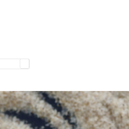
DOMOV
RECENZIE
FITNESS
MAGAZÍN
O NÁ