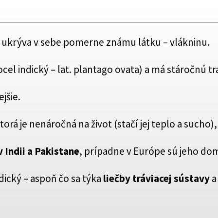
ukrýva v sebe pomerne známu látku – vlákninu.
cel indický – lat. plantago ovata) a má stáročnú tr
jšie.
ktorá je nenáročná na život (stačí jej teplo a sucho
v Indii a Pakistane
, prípadne v Európe sú jeho do
dický – aspoň čo sa týka
liečby tráviacej sústavy