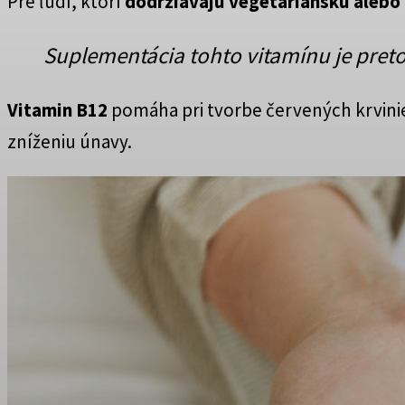
Pre ľudí, ktorí
dodržiavajú vegetariánsku alebo
Suplementácia tohto vitamínu je preto 
Vitamin B12
pomáha pri tvorbe červených krvinie
zníženiu únavy.