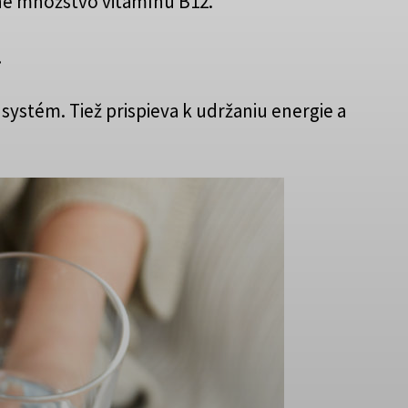
né množstvo vitamínu B12.
.
ystém. Tiež prispieva k udržaniu energie a