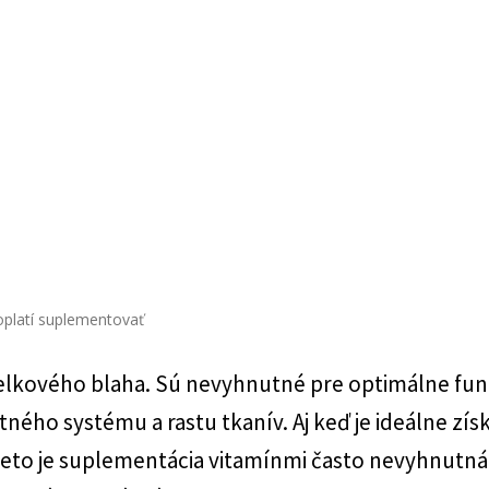
oplatí suplementovať
celkového blaha. Sú nevyhnutné pre optimálne fu
ho systému a rastu tkanív. Aj keď je ideálne získa
eto je suplementácia vitamínmi často nevyhnutná