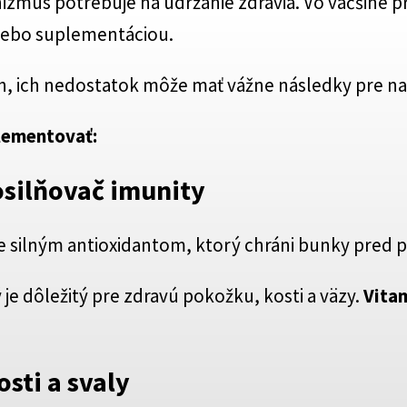
izmus potrebuje na udržanie zdravia. Vo väčšine p
lebo suplementáciou.
, ich nedostatok môže mať vážne následky pre naš
plementovať:
osilňovač imunity
Je silným antioxidantom, ktorý chráni bunky pred
e dôležitý pre zdravú pokožku, kosti a väzy.
Vita
osti a svaly