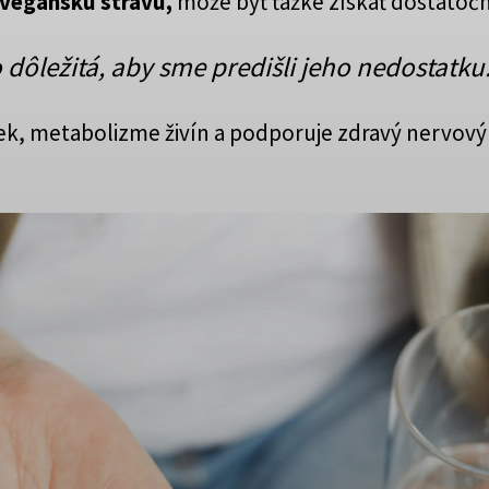
 vegánsku stravu,
môže byť ťažké získať dostatoč
dôležitá, aby sme predišli jeho nedostatku
k, metabolizme živín a podporuje zdravý nervový s