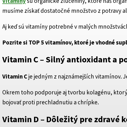
Vitamíny
sú organické zlúčeniny, ktoré náš organ
musíme získať dostatočné množstvo z potravy a
Aj keď sú vitamíny potrebné v malých množstvách
Pozrite si TOP 5 vitamínov, ktoré je vhodné su
Vitamin C
– Silný antioxidant a p
Vitamin C
je jedným z najznámejších vitamínov. 
Okrem toho podporuje aj tvorbu kolagénu, ktorý j
bojovať proti prechladnutiu a chrípke.
Vitamin D
– Dôležitý pre zdravé k