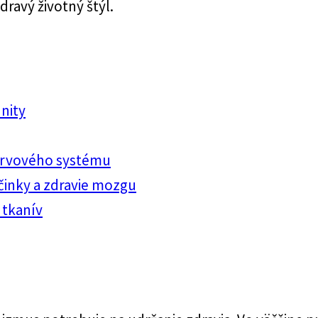
dravý životný štýl.
unity
nervového systému
činky a zdravie mozgu
 tkanív