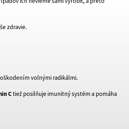
rípadov ich nevieme sami vyrobiť, a preto
e zdravie.
 poškodením voľnými radikálmi.
min C
tiež posilňuje imunitný systém a pomáha